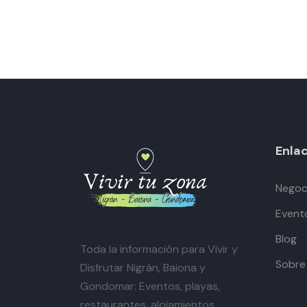
Enlac
Negoci
Event
Blog
Toda la información para Vivir y
Sobre
Disfrutar Nigrán, Baiona y
Gondomar: Eventos, playas,
restaurantes, alojamientos,