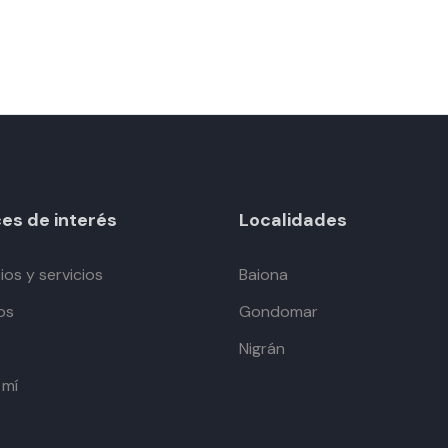
es de interés
Localidades
os y servicios
Baiona
os
Gondomar
Nigrán
 mí