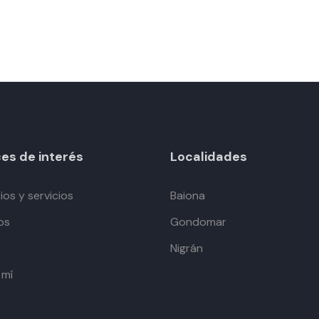
es de interés
Localidades
os y servicios
Baiona
os
Gondomar
Nigrán
 mí