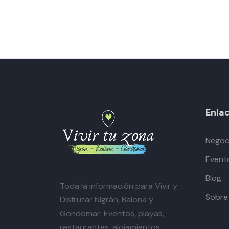
Enlac
Negoci
Event
Blog
Toda la información para Vivir y
Sobre
Disfrutar Nigrán, Baiona y
Gondomar: Eventos, playas,
restaurantes, alojamientos,