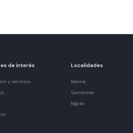
es de interés
Localidades
os y servicios
Baiona
os
Gondomar
Nigrán
 mí