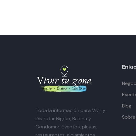
Enlac
Negoci
Event
Blog
Toda la información para Vivir y
Sobre
Disfrutar Nigrán, Baiona y
Gondomar: Eventos, playas,
restaurantes, alojamientos,