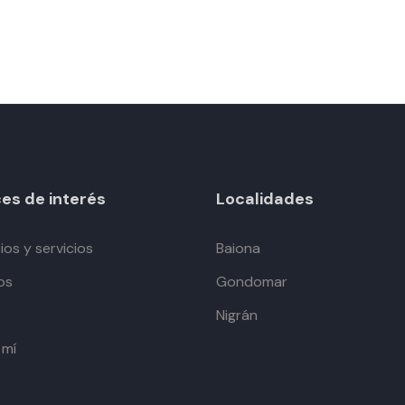
es de interés
Localidades
os y servicios
Baiona
os
Gondomar
Nigrán
 mí