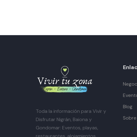
Enlac
Negoci
Event
Blog
Toda la información para Vivir y
Sobre
Disfrutar Nigrán, Baiona y
Gondomar: Eventos, playas,
restaurantes, alojamientos,