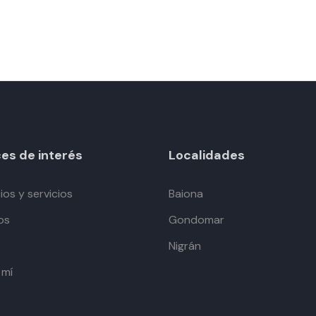
es de interés
Localidades
os y servicios
Baiona
os
Gondomar
Nigrán
 mí