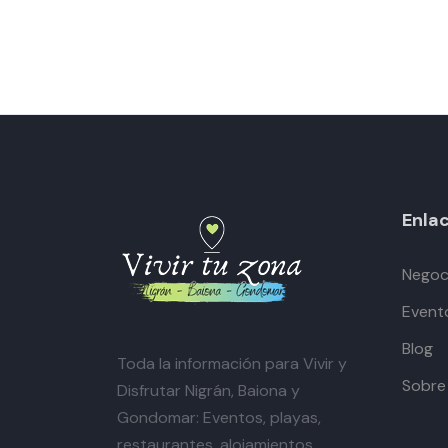
Enlac
Negoci
Event
Blog
Toda la información para Vivir y
Sobre
Disfrutar Nigrán, Baiona y
Gondomar: Eventos, playas,
restaurantes, alojamientos,