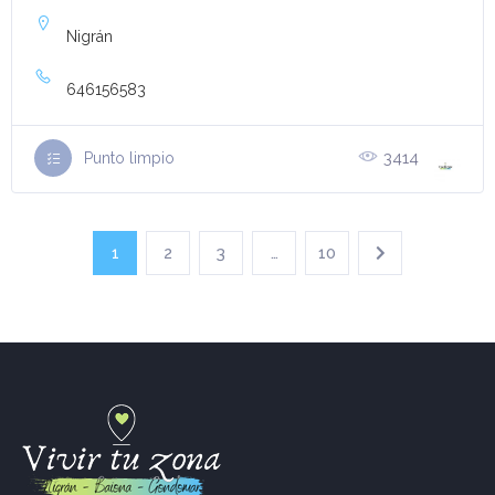
Nigrán
646156583
3414
Punto limpio
1
2
3
…
10