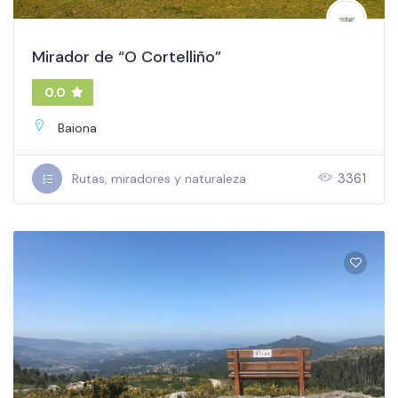
Mirador de “O Cortelliño”
0.0
Baiona
3361
Rutas, miradores y naturaleza