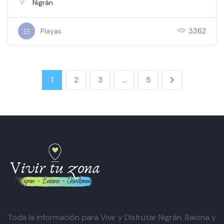
Nigrán
3362
Playas
1
2
3
…
5
Toda la información para Vivir y Disfrutar Nigrán, Baiona y