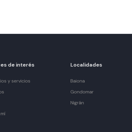
es de interés
Localidades
os y servicios
Baiona
os
Gondomar
Nigrán
 mí