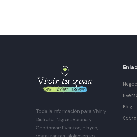
Enlac
Negoci
Event
Blog
Toda la información para Vivir y
Sobre
Disfrutar Nigrán, Baiona y
Gondomar: Eventos, playas,
restaurantes, alojamientos,