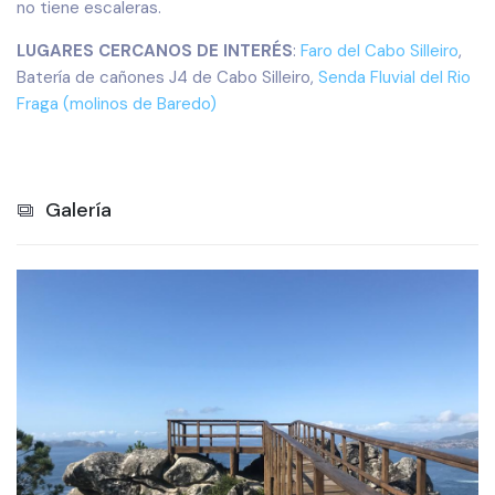
no tiene escaleras.
LUGARES CERCANOS DE INTERÉS
:
Faro del Cabo Silleiro
,
Batería de cañones J4 de Cabo Silleiro,
Senda Fluvial del Rio
Fraga (molinos de Baredo)
Galería