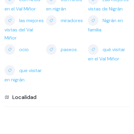
en el Val Miñor
en nigrán
vistas de Nigrán
las mejores
miradores
Nigrán en
vistas del Val
familia
Miñor
ocio
paseos
qué visitar
en el Val Miñor
que visitar
en nigrán
Localidad