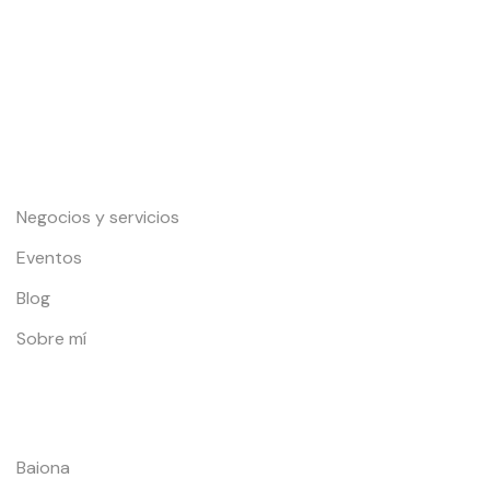
Gondomar: Eventos, playas, restaurantes, alojamientos,
servicios y mucho más.
Enlaces de interés
Negocios y servicios
Eventos
Blog
Sobre mí
Localidades
Baiona