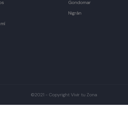
os
Gondomar
Nigrán
 mí
©2021 - Copyright Vivir tu Zona