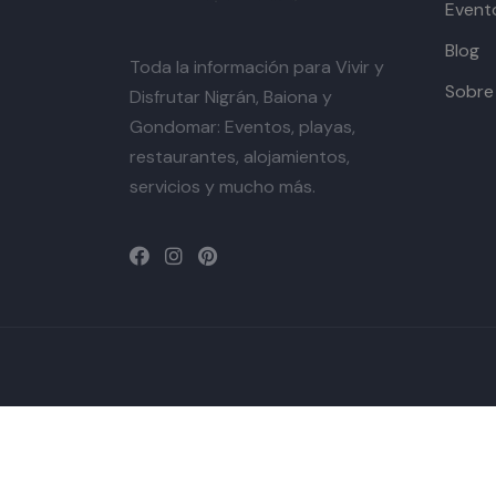
Event
Blog
Toda la información para Vivir y
Sobre
Disfrutar Nigrán, Baiona y
Gondomar: Eventos, playas,
restaurantes, alojamientos,
servicios y mucho más.