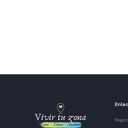
Enlac
Negoci