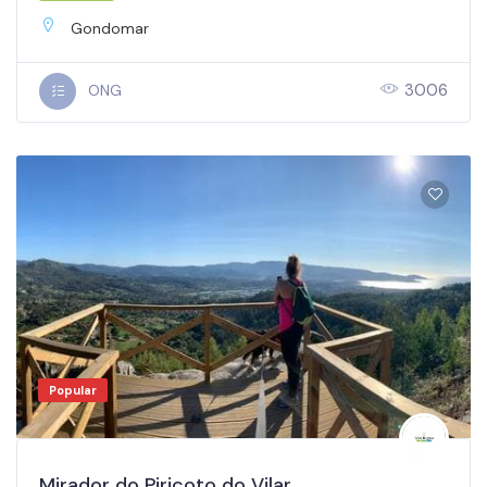
Gondomar
3006
ONG
Popular
Mirador do Piricoto do Vilar