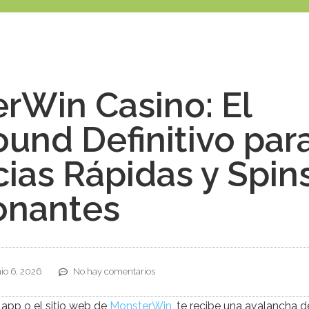
rWin Casino: El
ound Definitivo par
ias Rápidas y Spin
onantes
nio 6, 2026
No hay comentarios
 app o el sitio web de
MonsterWin
, te recibe una avalancha 