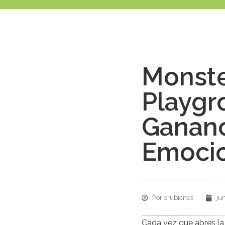
Monste
Playgr
Gananc
Emoci
Por
erubianes
ju
Cada vez que abres la