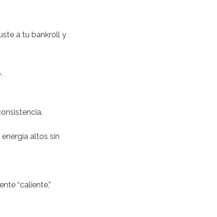
te a tu bankroll y
.
onsistencia.
energía altos sin
nte “caliente,”