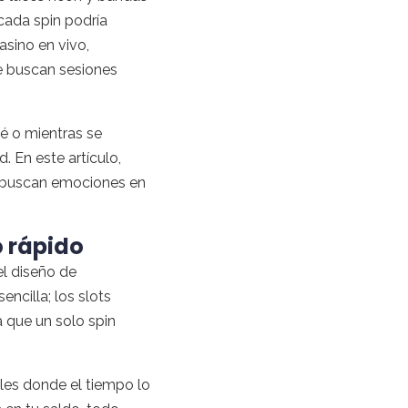
ada spin podría
asino en vivo,
e buscan sesiones
é o mientras se
 En este artículo,
 buscan emociones en
o rápido
el diseño de
ncilla; los slots
a que un solo spin
les donde el tiempo lo