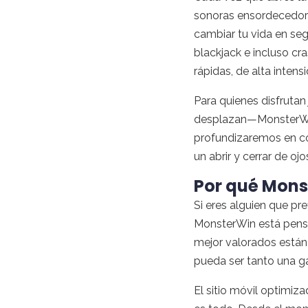
sonoras ensordecedor
cambiar tu vida en seg
blackjack e incluso c
rápidas, de alta inten
Para quienes disfrutan
desplazan—MonsterWin 
profundizaremos en c
un abrir y cerrar de ojo
Por qué Mons
Si eres alguien que pre
MonsterWin está pensad
mejor valorados están 
pueda ser tanto una g
El sitio móvil optimi