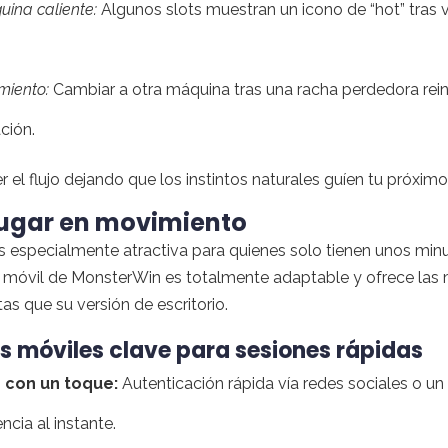
uina caliente:
Algunos slots muestran un icono de “hot” tras va
miento:
Cambiar a otra máquina tras una racha perdedora reinic
ción.
r el flujo dejando que los instintos naturales guíen tu próxi
 jugar en movimiento
s especialmente atractiva para quienes solo tienen unos min
tio móvil de MonsterWin es totalmente adaptable y ofrece la
as que su versión de escritorio.
s móviles clave para sesiones rápidas
n con un toque:
Autenticación rápida vía redes sociales o un 
ncia al instante.