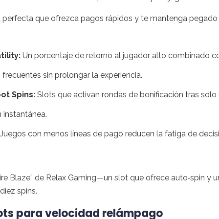
 perfecta que ofrezca pagos rápidos y te mantenga pegado a
ility:
Un porcentaje de retorno al jugador alto combinado co
frecuentes sin prolongar la experiencia.
ot Spins:
Slots que activan rondas de bonificación tras sol
 instantánea.
Juegos con menos líneas de pago reducen la fatiga de decis
ire Blaze” de Relax Gaming—un slot que ofrece auto‑spin y u
diez spins.
lots para velocidad relámpago