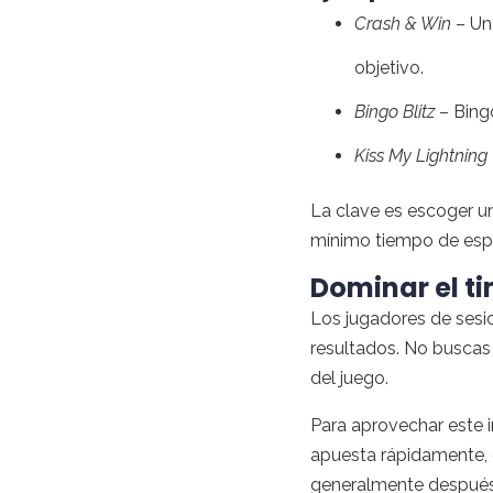
Crash & Win
– Un
objetivo.
Bingo Blitz
– Bing
Kiss My Lightning
La clave es escoger u
mínimo tiempo de esp
Dominar el ti
Los jugadores de sesi
resultados. No buscas 
del juego.
Para aprovechar este i
apuesta rápidamente, o
generalmente después 