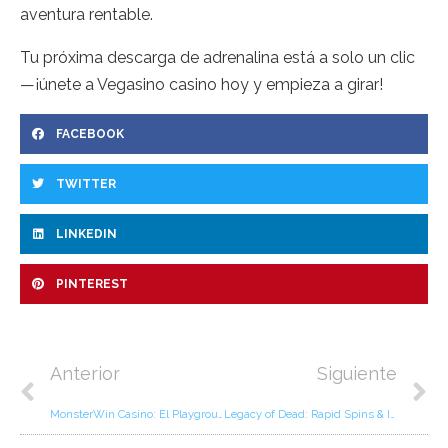
aventura rentable.
Tu próxima descarga de adrenalina está a solo un clic
—¡únete a Vegasino casino hoy y empieza a girar!
FACEBOOK
TWITTER
LINKEDIN
PINTEREST
Anterior
Siguiente
MonsterWin Casino: El Playground Definitivo para Ganancias Rápidas y Spins Emocionantes
Legacy of Dead: Rapid Spins & Instant Thrills in einem alten Ägyptischen Slot