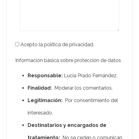
Acepto la política de privacidad.
Información básica sobre protección de datos
Responsable:
Lucía Prado Fernández.
Finalidad:
Moderar los comentarios.
Legitimación:
Por consentimiento del
interesado.
Destinatarios y encargados de
tratamiento:
No se ceden o comunican