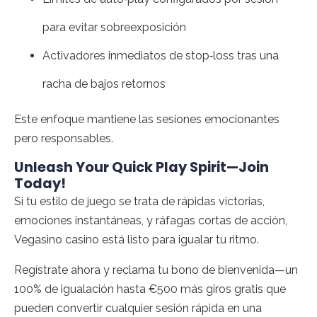
para evitar sobreexposición
Activadores inmediatos de stop‑loss tras una
racha de bajos retornos
Este enfoque mantiene las sesiones emocionantes
pero responsables.
Unleash Your Quick Play Spirit—Join
Today!
Si tu estilo de juego se trata de rápidas victorias,
emociones instantáneas, y ráfagas cortas de acción,
Vegasino casino está listo para igualar tu ritmo.
Regístrate ahora y reclama tu bono de bienvenida—un
100% de igualación hasta €500 más giros gratis que
pueden convertir cualquier sesión rápida en una