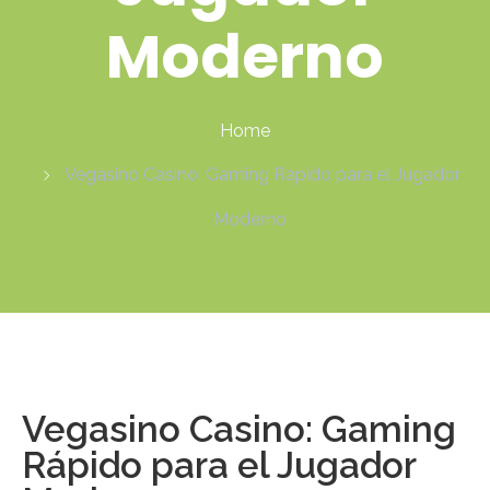
Moderno
Home
Vegasino Casino: Gaming Rápido para el Jugador
Moderno
Vegasino Casino: Gaming
Rápido para el Jugador