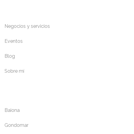
Enlaces de interés
Negocios y servicios
Eventos
Blog
Sobre mí
Localidades
Baiona
Gondomar