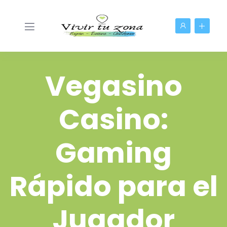
Vegasino
Casino:
Gaming
Rápido para el
Jugador