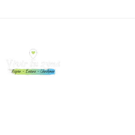
Toda la información para Vivir y Disfrutar Nigrán, Baiona
y Gondomar: Eventos, playas, restaurantes,
alojamientos, servicios y mucho más.