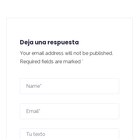
Deja una respuesta
Your email address will not be published.
Required fields are marked
*