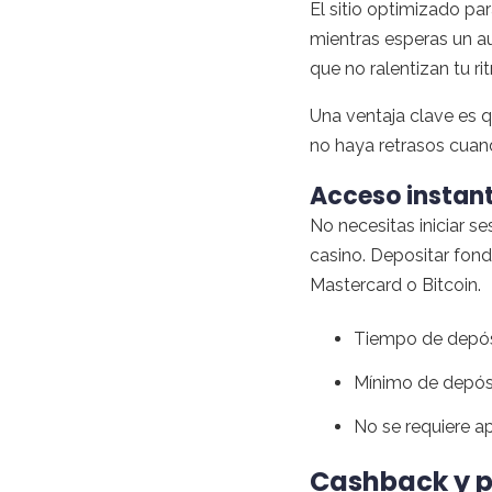
El sitio optimizado pa
mientras esperas un a
que no ralentizan tu ri
Una ventaja clave es q
no haya retrasos cuan
Acceso instan
No necesitas iniciar s
casino. Depositar fon
Mastercard o Bitcoin.
Tiempo de depós
Mínimo de depósi
No se requiere a
Cashback y p