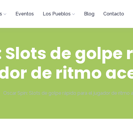
s
Eventos
Los Pueblos
Blog
Contacto
 Slots de golpe
ador de ritmo ac
Oscar Spin: Slots de golpe rápido para el jugador de ritmo 