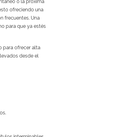
antáneo o la próxima
esto ofreciendo una
ón frecuentes. Una
omo para que ya estés
 para ofrecer alta
elevados desde el
os.
tulos interminables.