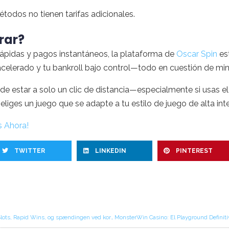
todos no tienen tarifas adicionales.
irar?
ápidas y pagos instantáneos, la plataforma de
Oscar Spin
es
celerado y tu bankroll bajo control—todo en cuestión de min
de estar a solo un clic de distancia—especialmente si usas e
y eliges un juego que se adapte a tu estilo de juego de alta int
s Ahora!
TWITTER
LINKEDIN
PINTEREST
Stake Casino: Quick‑Fire Slots, Rapid Wins, og spændingen ved korte spil