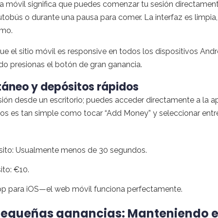
ra móvil significa que puedes comenzar tu sesión directamen
utobús o durante una pausa para comer. La interfaz es limpi
tmo.
ue el sitio móvil es responsive en todos los dispositivos An
do presionas el botón de gran ganancia.
táneo y depósitos rápidos
esión desde un escritorio; puedes acceder directamente a la a
dos es tan simple como tocar “Add Money” y seleccionar ent
ito: Usualmente menos de 30 segundos.
to: €10.
pp para iOS—el web móvil funciona perfectamente.
equeñas ganancias: Manteniendo e