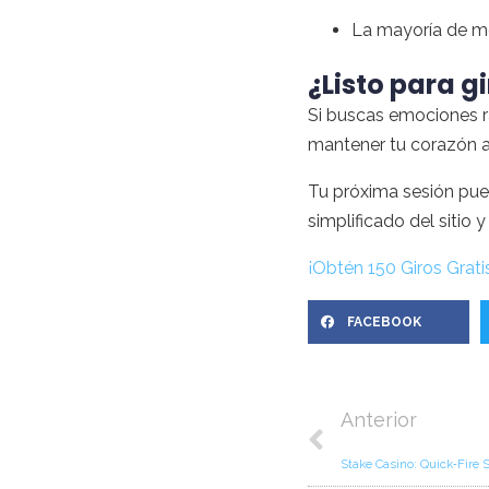
La mayoría de mé
¿Listo para g
Si buscas emociones r
mantener tu corazón a
Tu próxima sesión pue
simplificado del sitio 
¡Obtén 150 Giros Grati
FACEBOOK
Anterior