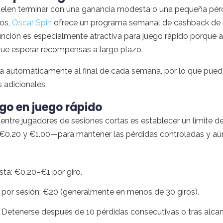
uelen terminar con una ganancia modesta o una pequeña pér
dos,
Oscar Spin
ofrece un programa semanal de cashback de 
unción es especialmente atractiva para juego rápido porque 
 que esperar recompensas a largo plazo.
ta automáticamente al final de cada semana, por lo que pued
 adicionales.
sgo en juego rápido
entre jugadores de sesiones cortas es establecer un límite 
0.20 y €1.00—para mantener las pérdidas controladas y aú
a: €0.20–€1 por giro.
or sesión: €20 (generalmente en menos de 30 giros).
 Detenerse después de 10 pérdidas consecutivas o tras alca