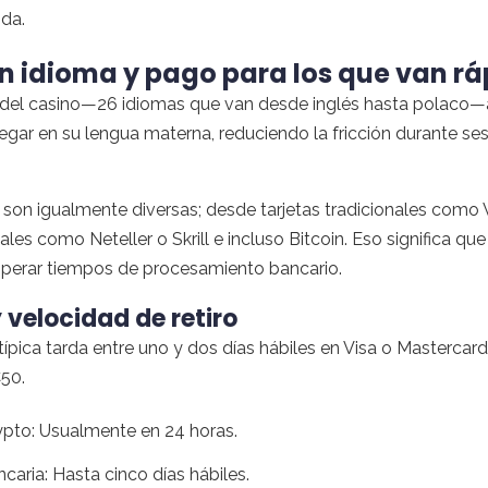
ida.
en idioma y pago para los que van r
e del casino—26 idiomas que van desde inglés hasta polaco—
gar en su lengua materna, reduciendo la fricción durante se
son igualmente diversas; desde tarjetas tradicionales como 
les como Neteller o Skrill e incluso Bitcoin. Eso significa qu
n esperar tiempos de procesamiento bancario.
 velocidad de retiro
o típica tarda entre uno y dos días hábiles en Visa o Masterca
50.
ypto: Usualmente en 24 horas.
caria: Hasta cinco días hábiles.