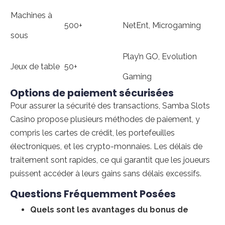
Machines à
500+
NetEnt, Microgaming
sous
Play’n GO, Evolution
Jeux de table
50+
Gaming
Options de paiement sécurisées
Pour assurer la sécurité des transactions, Samba Slots
Casino propose plusieurs méthodes de paiement, y
compris les cartes de crédit, les portefeuilles
électroniques, et les crypto-monnaies. Les délais de
traitement sont rapides, ce qui garantit que les joueurs
puissent accéder à leurs gains sans délais excessifs.
Questions Fréquemment Posées
Quels sont les avantages du bonus de