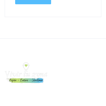
Toda la información para Vivir y Disfrutar Nigrán, Baiona
y Gondomar: Eventos, playas, restaurantes,