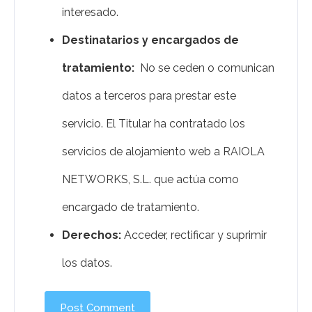
interesado.
Destinatarios y encargados de
tratamiento:
No se ceden o comunican
datos a terceros para prestar este
servicio. El Titular ha contratado los
servicios de alojamiento web a RAIOLA
NETWORKS, S.L. que actúa como
encargado de tratamiento.
Derechos:
Acceder, rectificar y suprimir
los datos.