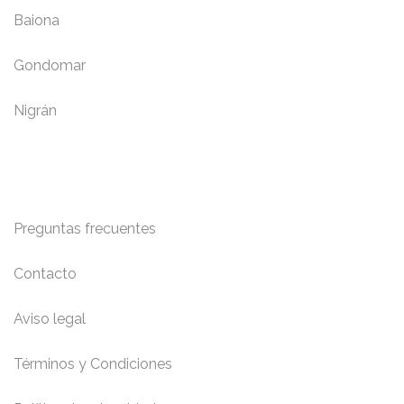
Baiona
Gondomar
Nigrán
Información y Contacto
Preguntas frecuentes
Contacto
Aviso legal
Términos y Condiciones