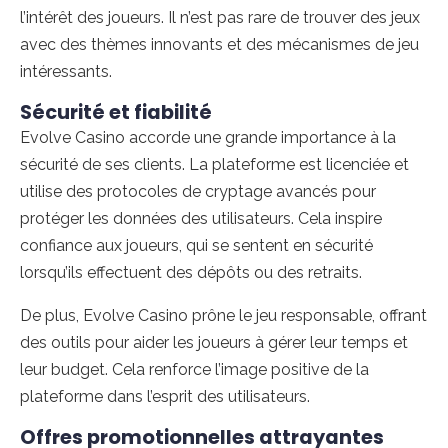
l’intérêt des joueurs. Il n’est pas rare de trouver des jeux
avec des thèmes innovants et des mécanismes de jeu
intéressants.
Sécurité et fiabilité
Evolve Casino accorde une grande importance à la
sécurité de ses clients. La plateforme est licenciée et
utilise des protocoles de cryptage avancés pour
protéger les données des utilisateurs. Cela inspire
confiance aux joueurs, qui se sentent en sécurité
lorsqu’ils effectuent des dépôts ou des retraits.
De plus, Evolve Casino prône le jeu responsable, offrant
des outils pour aider les joueurs à gérer leur temps et
leur budget. Cela renforce l’image positive de la
plateforme dans l’esprit des utilisateurs.
Offres promotionnelles attrayantes