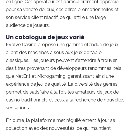
en ligne. Cet opérateur est particulièrement apprécié
pour sa variété de jeux, ses offres promotionnelles et
son service client réactif, ce qui attire une large
audience de joueurs.
Un catalogue de jeux varié
Evolve Casino propose une gamme étendue de jeux
allant des machines à sous aux jeux de table
classiques. Les joueurs peuvent s’attendre à trouver
des titres provenant de développeurs renommés, tels
que NetEnt et Microgaming, garantissant ainsi une
expérience de jeu de qualité. La diversité des genres
permet de satisfaire à la fois les amateurs de jeux de
casino traditionnels et ceux à la recherche de nouvelles
sensations.
En outre, la plateforme met régulièrement à jour sa
collection avec des nouveautés, ce qui maintient