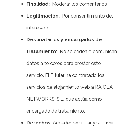
Finalidad:
Moderar los comentarios.
Legitimación:
Por consentimiento del
interesado.
Destinatarios y encargados de
tratamiento:
No se ceden o comunican
datos a terceros para prestar este
servicio. El Titular ha contratado los
servicios de alojamiento web a RAIOLA
NETWORKS, S.L. que actúa como
encargado de tratamiento.
Derechos:
Acceder, rectificar y suprimir