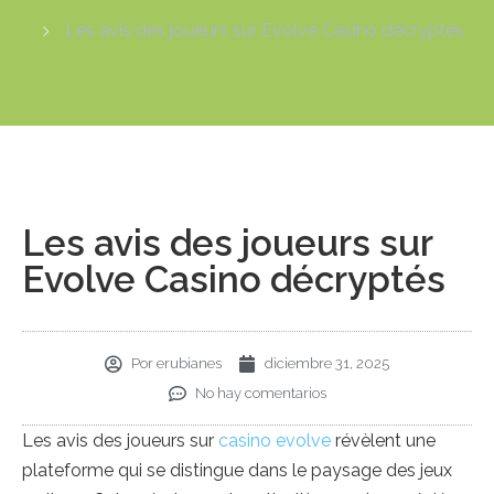
Les avis des joueurs sur Evolve Casino décryptés
Les avis des joueurs sur
Evolve Casino décryptés
Por
erubianes
diciembre 31, 2025
No hay comentarios
Les avis des joueurs sur
casino evolve
révèlent une
plateforme qui se distingue dans le paysage des jeux