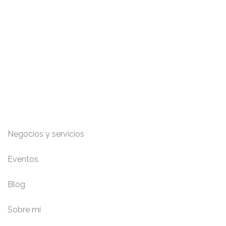
Toda la información para Vivir y Disfrutar Nigrán, Baiona
y Gondomar: Eventos, playas, restaurantes,
alojamientos, servicios y mucho más.
Enlaces de interés
Negocios y servicios
Eventos
Blog
Sobre mí