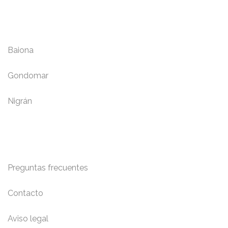
Localidades
Baiona
Gondomar
Nigrán
Información y Contacto
Preguntas frecuentes
Contacto
Aviso legal