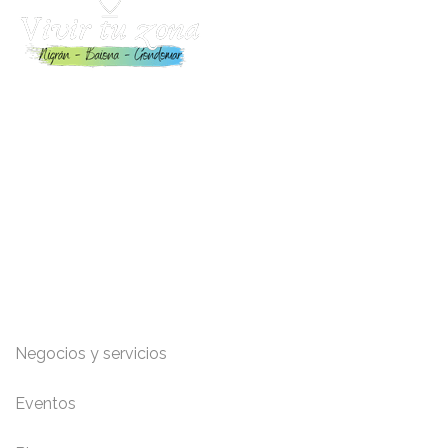
Toda la información para Vivir y Disfrutar Nigrán, Baiona
y Gondomar: Eventos, playas, restaurantes,
alojamientos, servicios y mucho más.
Enlaces de interés
Negocios y servicios
Eventos