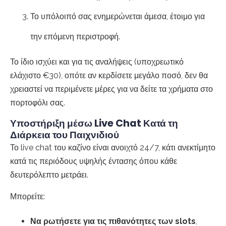
Το υπόλοιπό σας ενημερώνεται άμεσα, έτοιμο για
την επόμενη περιστροφή.
Το ίδιο ισχύει και για τις αναλήψεις (υποχρεωτικό
ελάχιστο €30), οπότε αν κερδίσετε μεγάλο ποσό, δεν θα
χρειαστεί να περιμένετε μέρες για να δείτε τα χρήματα στο
πορτοφόλι σας.
Υποστήριξη μέσω Live Chat Κατά τη
Διάρκεια του Παιχνιδιού
Το live chat του καζίνο είναι ανοιχτό 24/7, κάτι ανεκτίμητο
κατά τις περιόδους υψηλής έντασης όπου κάθε
δευτερόλεπτο μετράει.
Μπορείτε:
Να ρωτήσετε για τις πιθανότητες των slots
,