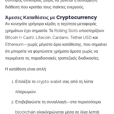
σύντομης συνεδρίας χωρίς να χάνεται η αυθόρμητη
διάθεση που κρατάει τους παίκτες ενεργούς.
Άμεσες Καταθέσεις με Cryptocurrency
Αν κυνηγάτε γρήγορα κέρδη, η ταχύτητα μεταφοράς
χρημάτων έχει σημασία. Τα Rolling Slots υποστηρίζουν
Bitcoin (+ Cash), Litecoin, Cardano, Tether USD και
Ethereum—χωρίς μέγιστο όριο κατάθεσης, που σημαίνει
ότι μπορείτε να φορτώσετε χρήματα άμεσα χωρίς να
περιμένετε τις παραδοσιακές τραπεζικές διαδικασίες.
Η κατάθεση είναι απλή:
Επιλέξτε το crypto wallet σας από τη λίστα
πληρωμών.
Επιβεβαιώστε τη συναλλαγή—στα περισσότερα
blockchain ολοκληρώνεται μέσα σε λίγα λεπτά.