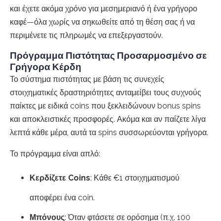
και έχετε ακόμα χρόνο για μεσημεριανό ή ένα γρήγορο
καφέ—όλα χωρίς να σηκωθείτε από τη θέση σας ή να
περιμένετε τις πληρωμές να επεξεργαστούν.
Πρόγραμμα Πιστότητας Προσαρμοσμένο σε
Γρήγορα Κέρδη
Το σύστημα πιστότητας με βάση τις συνεχείς
στοιχηματικές δραστηριότητες ανταμείβει τους συχνούς
παίκτες με ειδικά coins που ξεκλειδώνουν bonus spins
και αποκλειστικές προσφορές. Ακόμα και αν παίζετε λίγα
λεπτά κάθε μέρα, αυτά τα spins συσσωρεύονται γρήγορα.
Το πρόγραμμα είναι απλό:
Κερδίζετε Coins
: Κάθε €1 στοιχηματισμού
αποφέρει ένα coin.
Μπόνους
: Όταν φτάσετε σε ορόσημα (π.χ. 100