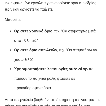
ενσωματωμένα εργαλεία για να ορίσετε όρια συνεδρίας
πριν καν αρχίσετε να παίζετε.
Μπορείτε:
Ορίσετε χρονικό όριο
, π.χ. “Θα σταματήσω μετά
από 15 λεπτά.”
Ορίσετε όριο απωλειών
, π.χ. “Θα σταματήσω αν
χάσω €50.”
Χρησιμοποιήσετε λειτουργίες auto‑stop
που
παύουν το παιχνίδι μόλις φτάσετε σε
προκαθορισμένα όρια.
Αυτά τα εργαλεία βοηθούν στη διατήρηση της νοοτροπίας