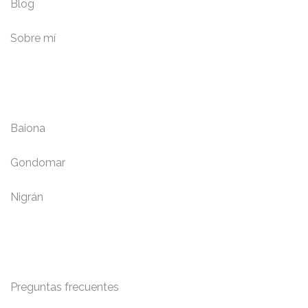
Blog
Sobre mí
Localidades
Baiona
Gondomar
Nigrán
Información y Contacto
Preguntas frecuentes