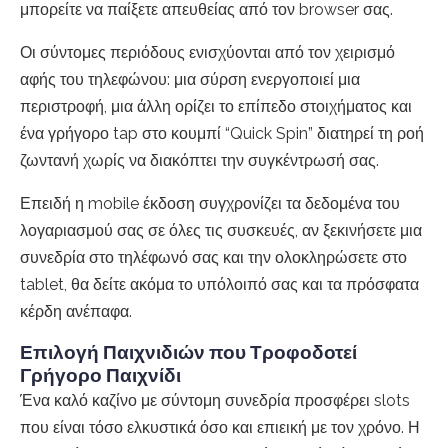
μπορείτε να παίξετε απευθείας από τον browser σας.
Οι σύντομες περιόδους ενισχύονται από τον χειρισμό
αφής του τηλεφώνου: μια σύρση ενεργοποιεί μια
περιστροφή, μια άλλη ορίζει το επίπεδο στοιχήματος και
ένα γρήγορο tap στο κουμπί “Quick Spin” διατηρεί τη ροή
ζωντανή χωρίς να διακόπτει την συγκέντρωσή σας.
Επειδή η mobile έκδοση συγχρονίζει τα δεδομένα του
λογαριασμού σας σε όλες τις συσκευές, αν ξεκινήσετε μια
συνεδρία στο τηλέφωνό σας και την ολοκληρώσετε στο
tablet, θα δείτε ακόμα το υπόλοιπό σας και τα πρόσφατα
κέρδη ανέπαφα.
Επιλογή Παιχνιδιών που Τροφοδοτεί
Γρήγορο Παιχνίδι
Ένα καλό καζίνο με σύντομη συνεδρία προσφέρει slots
που είναι τόσο ελκυστικά όσο και επιεική με τον χρόνο. Η