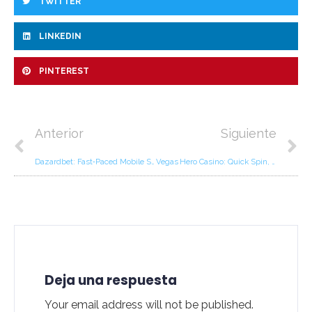
TWITTER
LINKEDIN
PINTEREST
Anterior
Siguiente
Dazardbet: Fast‑Paced Mobile Slots & Sports Betting for Quick Wins
Vegas Hero Casino: Quick Spin, Quick Wins
Deja una respuesta
Your email address will not be published.