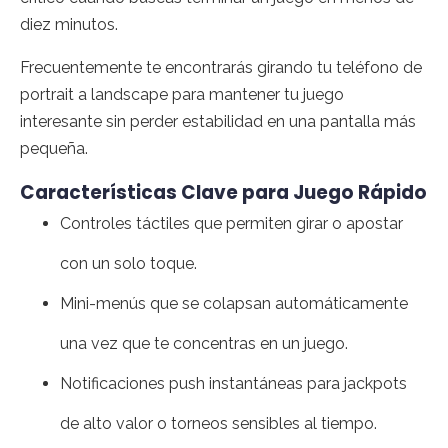
diez minutos.
Frecuentemente te encontrarás girando tu teléfono de
portrait a landscape para mantener tu juego
interesante sin perder estabilidad en una pantalla más
pequeña.
Características Clave para Juego Rápido
Controles táctiles que permiten girar o apostar
con un solo toque.
Mini-menús que se colapsan automáticamente
una vez que te concentras en un juego.
Notificaciones push instantáneas para jackpots
de alto valor o torneos sensibles al tiempo.