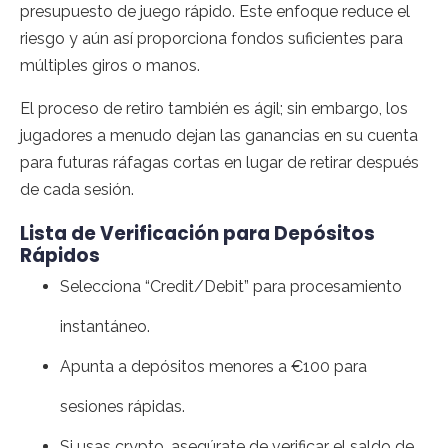
presupuesto de juego rápido. Este enfoque reduce el
riesgo y aún así proporciona fondos suficientes para
múltiples giros o manos.
El proceso de retiro también es ágil; sin embargo, los
jugadores a menudo dejan las ganancias en su cuenta
para futuras ráfagas cortas en lugar de retirar después
de cada sesión.
Lista de Verificación para Depósitos
Rápidos
Selecciona “Credit/Debit” para procesamiento
instantáneo.
Apunta a depósitos menores a €100 para
sesiones rápidas.
Si usas crypto, asegúrate de verificar el saldo de