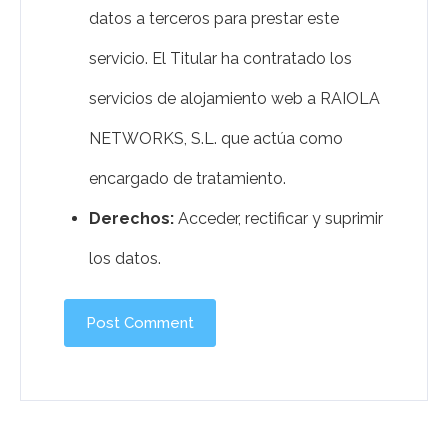
datos a terceros para prestar este
servicio. El Titular ha contratado los
servicios de alojamiento web a RAIOLA
NETWORKS, S.L. que actúa como
encargado de tratamiento.
Derechos:
Acceder, rectificar y suprimir
los datos.