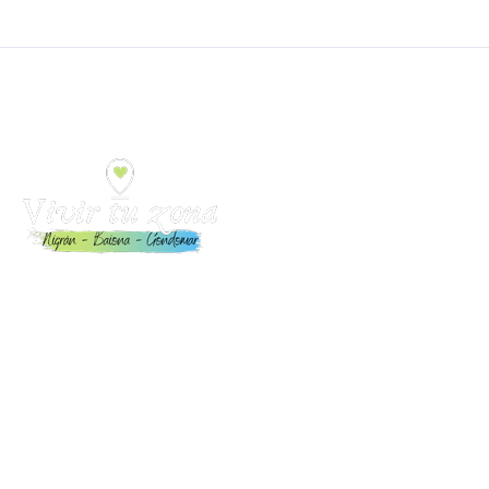
Toda la información para Vivir y Disfrutar Nigrán, Baiona
y Gondomar: Eventos, playas, restaurantes,
alojamientos, servicios y mucho más.