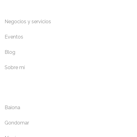
Enlaces de interés
Negocios y servicios
Eventos
Blog
Sobre mí
Localidades
Baiona
Gondomar