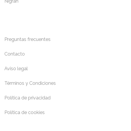
Nigrán
Información y Contacto
Preguntas frecuentes
Contacto
Aviso legal
Términos y Condiciones
Política de privacidad
Política de cookies