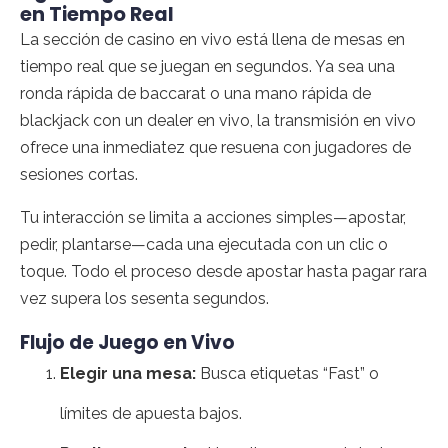
en Tiempo Real
La sección de casino en vivo está llena de mesas en
tiempo real que se juegan en segundos. Ya sea una
ronda rápida de baccarat o una mano rápida de
blackjack con un dealer en vivo, la transmisión en vivo
ofrece una inmediatez que resuena con jugadores de
sesiones cortas.
Tu interacción se limita a acciones simples—apostar,
pedir, plantarse—cada una ejecutada con un clic o
toque. Todo el proceso desde apostar hasta pagar rara
vez supera los sesenta segundos.
Flujo de Juego en Vivo
Elegir una mesa:
Busca etiquetas “Fast” o
límites de apuesta bajos.