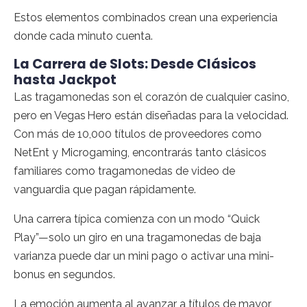
Estos elementos combinados crean una experiencia
donde cada minuto cuenta.
La Carrera de Slots: Desde Clásicos
hasta Jackpot
Las tragamonedas son el corazón de cualquier casino,
pero en Vegas Hero están diseñadas para la velocidad.
Con más de 10,000 títulos de proveedores como
NetEnt y Microgaming, encontrarás tanto clásicos
familiares como tragamonedas de video de
vanguardia que pagan rápidamente.
Una carrera típica comienza con un modo “Quick
Play”—solo un giro en una tragamonedas de baja
varianza puede dar un mini pago o activar una mini-
bonus en segundos.
La emoción aumenta al avanzar a títulos de mayor