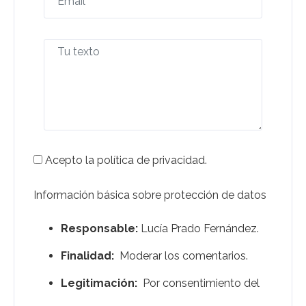
Acepto la política de privacidad.
Información básica sobre protección de datos
Responsable:
Lucía Prado Fernández.
Finalidad:
Moderar los comentarios.
Legitimación:
Por consentimiento del