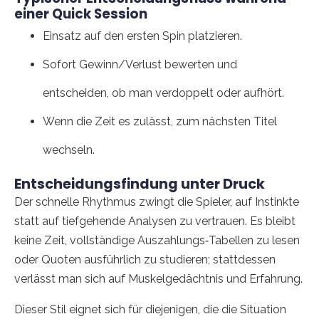
einer Quick Session
Einsatz auf den ersten Spin platzieren.
Sofort Gewinn/Verlust bewerten und
entscheiden, ob man verdoppelt oder aufhört.
Wenn die Zeit es zulässt, zum nächsten Titel
wechseln.
Entscheidungsfindung unter Druck
Der schnelle Rhythmus zwingt die Spieler, auf Instinkte
statt auf tiefgehende Analysen zu vertrauen. Es bleibt
keine Zeit, vollständige Auszahlungs‑Tabellen zu lesen
oder Quoten ausführlich zu studieren; stattdessen
verlässt man sich auf Muskelgedächtnis und Erfahrung.
Dieser Stil eignet sich für diejenigen, die die Situation