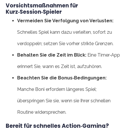
Vorsichtsmaßnahmen für
Kurz‑Session‑Spieler
Vermeiden Sie Verfolgung von Verlusten:
Schnelles Spiel kann dazu verleiten, sofort zu
verdoppeln; setzen Sie vorher strikte Grenzen.
Behalten Sie die Zeit im Blick:
Eine Timer‑App
erinnert Sie, wann es Zeit ist, aufzuhören.
Beachten Sie die Bonus‑Bedingungen:
Manche Boni erfordern längeres Spiel;
überspringen Sie sie, wenn sie Ihrer schnellen
Routine widersprechen.
Bereit für schnelles Action‑Gaming?