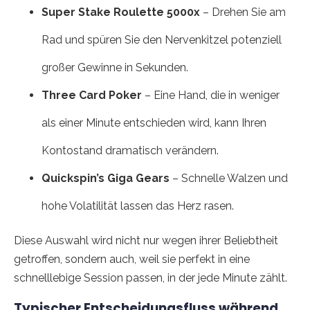
Super Stake Roulette 5000x
– Drehen Sie am
Rad und spüren Sie den Nervenkitzel potenziell
großer Gewinne in Sekunden.
Three Card Poker
– Eine Hand, die in weniger
als einer Minute entschieden wird, kann Ihren
Kontostand dramatisch verändern.
Quickspin’s Giga Gears
– Schnelle Walzen und
hohe Volatilität lassen das Herz rasen.
Diese Auswahl wird nicht nur wegen ihrer Beliebtheit
getroffen, sondern auch, weil sie perfekt in eine
schnelllebige Session passen, in der jede Minute zählt.
Typischer Entscheidungsfluss während