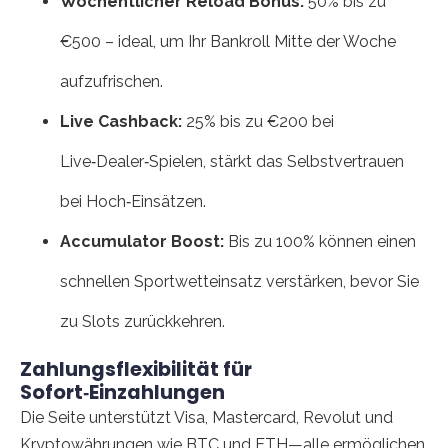
Wöchentlicher Reload Bonus:
50% bis zu
€500 – ideal, um Ihr Bankroll Mitte der Woche
aufzufrischen.
Live Cashback:
25% bis zu €200 bei
Live‑Dealer‑Spielen, stärkt das Selbstvertrauen
bei Hoch‑Einsätzen.
Accumulator Boost:
Bis zu 100% können einen
schnellen Sportwetteinsatz verstärken, bevor Sie
zu Slots zurückkehren.
Zahlungsflexibilität für
Sofort‑Einzahlungen
Die Seite unterstützt Visa, Mastercard, Revolut und
Kryptowährungen wie BTC und ETH—alle ermöglichen