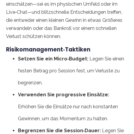
einschätzen—sei es im physischen Umfeld oder im
Live‑Chat—und blitzschnelle Entscheidungen treffen,
die entweder einen kleinen Gewinn in etwas Größeres
verwandeln oder das Bankroll vor einem schnellen
Verlust schützen können.
Risikomanagement‑Taktiken
Setzen Sie ein Micro‑Budget:
Legen Sie einen
festen Betrag pro Session fest, um Verluste zu
begrenzen.
Verwenden Sie progressive Einsätze:
Erhöhen Sie die Einsätze nur nach konstanten
Gewinnen, um das Momentum zu halten.
Begrenzen Sie die Session‑Dauer:
Legen Sie