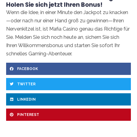
Holen Sie sich jetzt Ihren Bonus!
Wenn die Idee, in einer Minute den Jackpot zu knacken
—oder nach nur einer Hand groß zu gewinnen—Ihren
Nervenkitzel ist, ist Mafia Casino genau das Richtige für
Sie. Melden Sie sich noch heute an, sichern Sie sich
Ihren Willkommensbonus und starten Sie sofort Ihr
schnelles Gaming-Abenteuer.
FACEBOOK
TWITTER
LINKEDIN
PINTEREST