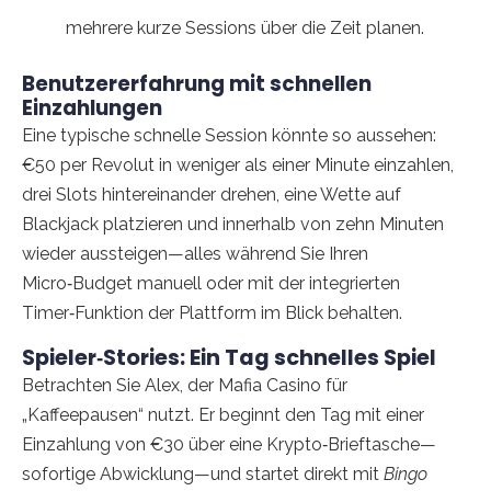
mehrere kurze Sessions über die Zeit planen.
Benutzererfahrung mit schnellen
Einzahlungen
Eine typische schnelle Session könnte so aussehen:
€50 per Revolut in weniger als einer Minute einzahlen,
drei Slots hintereinander drehen, eine Wette auf
Blackjack platzieren und innerhalb von zehn Minuten
wieder aussteigen—alles während Sie Ihren
Micro‑Budget manuell oder mit der integrierten
Timer‑Funktion der Plattform im Blick behalten.
Spieler‑Stories: Ein Tag schnelles Spiel
Betrachten Sie Alex, der Mafia Casino für
„Kaffeepausen“ nutzt. Er beginnt den Tag mit einer
Einzahlung von €30 über eine Krypto‑Brieftasche—
sofortige Abwicklung—und startet direkt mit
Bingo