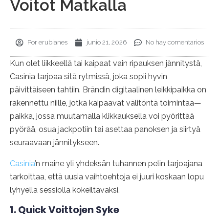
Voitot Matkalla
Por
erubianes
junio 21, 2026
No hay comentarios
Kun olet liikkeellä tai kaipaat vain ripauksen jännitystä,
Casinia tarjoaa sitä rytmissä, joka sopii hyvin
päivittäiseen tahtiin. Brändin digitaalinen leikkipaikka on
rakennettu niille, jotka kaipaavat välitöntä toimintaa—
paikka, jossa muutamalla klikkauksella voi pyörittää
pyörää, osua jackpotiin tai asettaa panoksen ja siirtyä
seuraavaan jännitykseen.
Casinia
’n maine yli yhdeksän tuhannen pelin tarjoajana
tarkoittaa, että uusia vaihtoehtoja ei juuri koskaan lopu
lyhyellä sessiolla kokeiltavaksi.
1. Quick Voittojen Syke