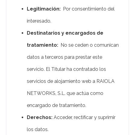
Legitimación:
Por consentimiento del
interesado.
Destinatarios y encargados de
tratamiento:
No se ceden o comunican
datos a terceros para prestar este
servicio. El Titular ha contratado los
servicios de alojamiento web a RAIOLA
NETWORKS, S.L. que actúa como
encargado de tratamiento.
Derechos:
Acceder, rectificar y suprimir
los datos.