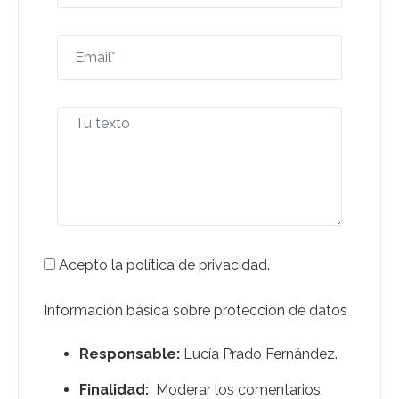
Acepto la política de privacidad.
Información básica sobre protección de datos
Responsable:
Lucía Prado Fernández.
Finalidad:
Moderar los comentarios.