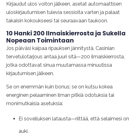
Kirjaudut ulos voiton jälkeen, asetat automaattisen
uloskirjautumisen tulevia sessioita varten ja palaat
takaisin kokoukseesi tai seuraavaan taukoon.
10 Hanki 200 Ilmaiskierrosta ja Sukella
Nopeaan Toimintaan
Jos päiväsi kaipaa ripauksen jännitystä, Casinian
tervetulotarjous antaa juuri sitä—200 ilmaiskierrosta,
jotka odottavat sinua muutamassa minuutissa
kirjautumisen jälkeen.
Se on enemmän kuin bonus; se on kutsu kokea
energinen pelaaminen ilman pitkiä odotuksia tai
monimutkaisia asetuksia:
Ei sovelluksen latausta—riittää, että selaimesi on
auki.