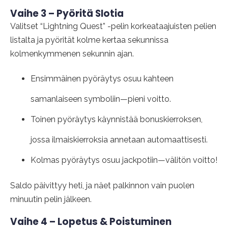
Vaihe 3 – Pyöritä Slotia
Valitset “Lightning Quest” -pelin korkeataajuisten pelien
listalta ja pyörität kolme kertaa sekunnissa
kolmenkymmenen sekunnin ajan.
Ensimmäinen pyöräytys osuu kahteen
samanlaiseen symboliin—pieni voitto.
Toinen pyöräytys käynnistää bonuskierroksen,
jossa ilmaiskierroksia annetaan automaattisesti.
Kolmas pyöräytys osuu jackpotiin—välitön voitto!
Saldo päivittyy heti, ja näet palkinnon vain puolen
minuutin pelin jälkeen.
Vaihe 4 – Lopetus & Poistuminen