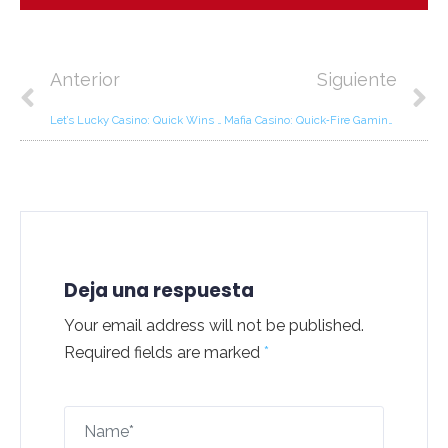
Anterior
Siguiente
Let’s Lucky Casino: Quick Wins and Intense Play for the Modern Gamer
Mafia Casino: Quick‑Fire Gaming für den modernen Spieler
Deja una respuesta
Your email address will not be published.
Required fields are marked
*