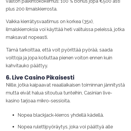
välitön palkintokokemus: 100 % bonus jopa €500 asti
plus 200 ilmaiskierrosta.
Vaikka kierrätysvaatimus on korkea (35x),
ilmaiskierroksia voi käyttää heti valituissa peleissä, jotka
maksavat nopeasti.
Tämä tarkoittaa, että voit pyörittää pyörää, saada
voittoja ja jopa kotiuttaa pienen voiton ennen kuin
kahvitauko päättyy.
6. Live Casino Pikaisesti
Niille, jotka kaipaavat reaaliaikaisen toiminnan jännitystä
mutta eivät halua sitoutua tunteihin, Casinian live-
kasino tarjoaa mikro-sessioita.
Nopea blackjack-kierros yhdellä kädellä.
Nopea rulettipyöräytys, joka voi päättyä alle