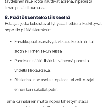
täydellinen niille, jotka nauttivat adrenaliinipiikeistä
ilman pitkiä sitoumuksia.
8. Päätöksenteko Liikkeellä
Pelaajat, jotka kukoistavat lyhyissä hetkissä, keskittyvät
nopeisiin päätöskierroksiin:
Ennakkopäätösanalyysi: vilkaisu kertoimiin tai
slotin RTP:hen sekunneissa.
Panoksen säätö: lisää tai vähennä panosta
yhdellä klikkauksella.
Riskienhallinta: aseta stop-loss tai voitto-rajat
ennen kuin sukellat peliin.
Tämä kurinalainen mutta nopea lähestymistapa