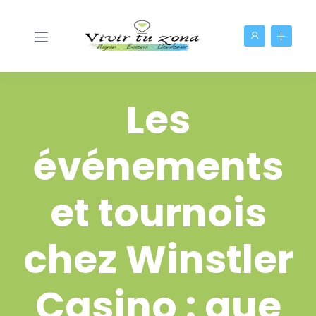
Les
événements
et tournois
chez Winstler
Casino : que