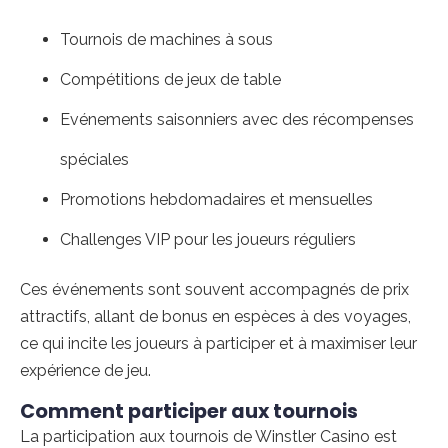
Tournois de machines à sous
Compétitions de jeux de table
Evénements saisonniers avec des récompenses
spéciales
Promotions hebdomadaires et mensuelles
Challenges VIP pour les joueurs réguliers
Ces événements sont souvent accompagnés de prix
attractifs, allant de bonus en espèces à des voyages,
ce qui incite les joueurs à participer et à maximiser leur
expérience de jeu.
Comment participer aux tournois
La participation aux tournois de Winstler Casino est