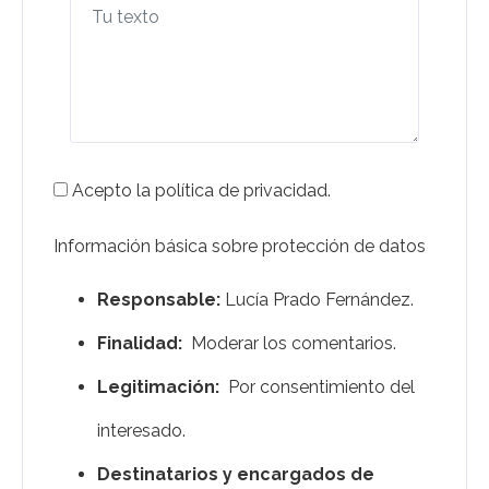
Acepto la política de privacidad.
Información básica sobre protección de datos
Responsable:
Lucía Prado Fernández.
Finalidad:
Moderar los comentarios.
Legitimación:
Por consentimiento del
interesado.
Destinatarios y encargados de