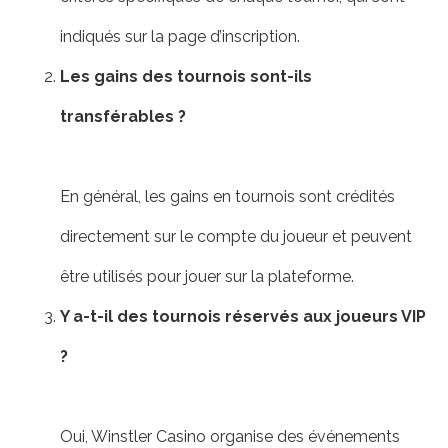
indiqués sur la page d’inscription.
Les gains des tournois sont-ils
transférables ?
En général, les gains en tournois sont crédités
directement sur le compte du joueur et peuvent
être utilisés pour jouer sur la plateforme.
Y a-t-il des tournois réservés aux joueurs VIP
?
Oui, Winstler Casino organise des événements