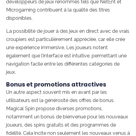
développeurs de jeux renommés tels que NetEnt et
Microgaming contribuent à la qualité des titres
disponibles.
La possibilité de jouer à des jeux en direct avec de vrais
croupiers est particulièrement appréciée, car elle crée
une expérience immersive. Les joueurs notent
également que l’interface est intuitive, permettant une
navigation facile entre les différentes catégories de
jeux.
Bonus et promotions attractives
Un autre aspect souvent mis en avant par les
utilisateurs est la générosité des offres de bonus.
Magical Spin propose diverses promotions,
notamment un bonus de bienvenue pour les nouveaux
joueurs, des spins gratuits et des programmes de
fidélité. Cela incite non seulement les nouveaux venus à