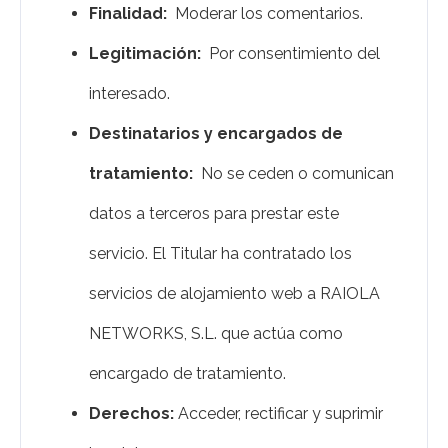
Finalidad:
Moderar los comentarios.
Legitimación:
Por consentimiento del
interesado.
Destinatarios y encargados de
tratamiento:
No se ceden o comunican
datos a terceros para prestar este
servicio. El Titular ha contratado los
servicios de alojamiento web a RAIOLA
NETWORKS, S.L. que actúa como
encargado de tratamiento.
Derechos:
Acceder, rectificar y suprimir