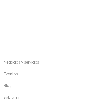
Toda la información para Vivir y Disfrutar Nigrán, Baiona
y Gondomar: Eventos, playas, restaurantes,
alojamientos, servicios y mucho más.
Enlaces de interés
Negocios y servicios
Eventos
Blog
Sobre mí