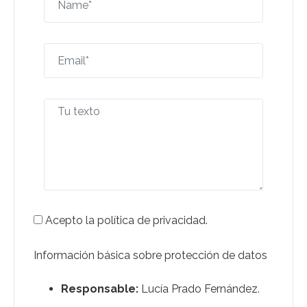
Acepto la política de privacidad.
Información básica sobre protección de datos
Responsable:
Lucía Prado Fernández.