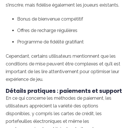
s’inscrire, mais fidélise également les joueurs existants.
Bonus de bienvenue compétitif
Offres de recharge régulières
Programme de fidélité gratifiant
Cependant, certains utilisateurs mentionnent que les
conditions de mise peuvent être complexes et qu’il est
important de les lire attentivement pour optimiser leur
expérience de jeu.
Détails pratiques : paiements et support
En ce qui concerne les méthodes de paiement, les
utilisateurs apprécient la variété des options
disponibles, y compris les cartes de crédit, les
portefeuilles électroniques et même les