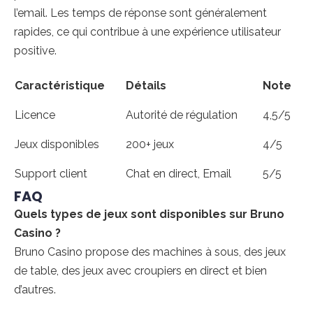
l’email. Les temps de réponse sont généralement
rapides, ce qui contribue à une expérience utilisateur
positive.
Caractéristique
Détails
Note
Licence
Autorité de régulation
4,5/5
Jeux disponibles
200+ jeux
4/5
Support client
Chat en direct, Email
5/5
FAQ
Quels types de jeux sont disponibles sur Bruno
Casino ?
Bruno Casino propose des machines à sous, des jeux
de table, des jeux avec croupiers en direct et bien
d’autres.