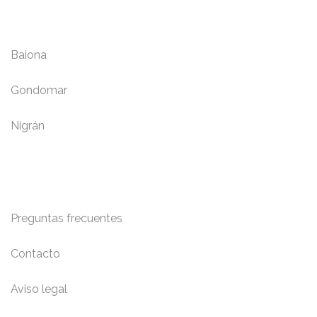
Localidades
Baiona
Gondomar
Nigrán
Información y Contacto
Preguntas frecuentes
Contacto
Aviso legal