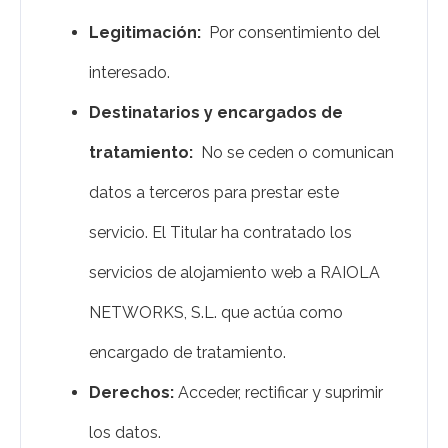
Legitimación:
Por consentimiento del
interesado.
Destinatarios y encargados de
tratamiento:
No se ceden o comunican
datos a terceros para prestar este
servicio. El Titular ha contratado los
servicios de alojamiento web a RAIOLA
NETWORKS, S.L. que actúa como
encargado de tratamiento.
Derechos:
Acceder, rectificar y suprimir
los datos.