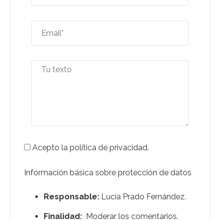
Acepto la política de privacidad.
Información básica sobre protección de datos
Responsable:
Lucía Prado Fernández.
Finalidad:
Moderar los comentarios.