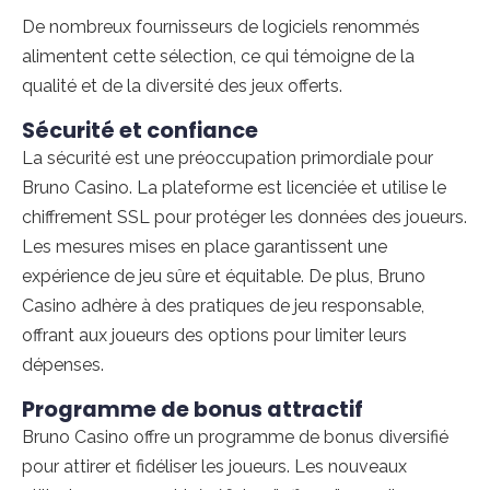
De nombreux fournisseurs de logiciels renommés
alimentent cette sélection, ce qui témoigne de la
qualité et de la diversité des jeux offerts.
Sécurité et confiance
La sécurité est une préoccupation primordiale pour
Bruno Casino. La plateforme est licenciée et utilise le
chiffrement SSL pour protéger les données des joueurs.
Les mesures mises en place garantissent une
expérience de jeu sûre et équitable. De plus, Bruno
Casino adhère à des pratiques de jeu responsable,
offrant aux joueurs des options pour limiter leurs
dépenses.
Programme de bonus attractif
Bruno Casino offre un programme de bonus diversifié
pour attirer et fidéliser les joueurs. Les nouveaux