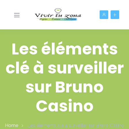
Les éléments
clé à surveiller
sur Bruno
Casino
Home
Les éléments clé à surveiller sur Bruno Casino