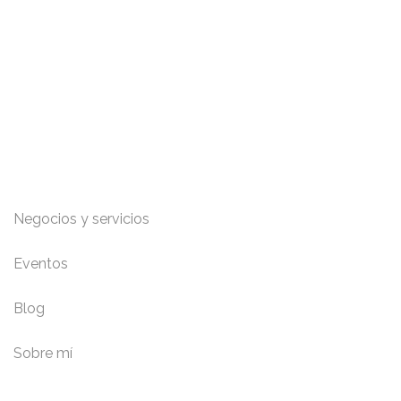
Toda la información para Vivir y Disfrutar Nigrán, Baiona
y Gondomar: Eventos, playas, restaurantes,
alojamientos, servicios y mucho más.
Enlaces de interés
Negocios y servicios
Eventos
Blog
Sobre mí