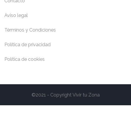
Contacto
Aviso legal
Términos y Condiciones
Política de privacidad
Política de cookies
©2021 - Copyright Vivir tu Zona