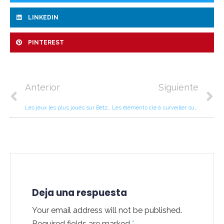
LINKEDIN
PINTEREST
Anterior
Siguiente
Les jeux les plus joués sur Betzino Casino
Les éléments clé à surveiller sur Bruno Casino
Deja una respuesta
Your email address will not be published.
Required fields are marked
*