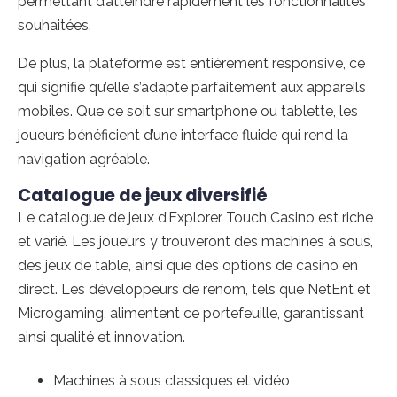
permettant d’atteindre rapidement les fonctionnalités
souhaitées.
De plus, la plateforme est entièrement responsive, ce
qui signifie qu’elle s’adapte parfaitement aux appareils
mobiles. Que ce soit sur smartphone ou tablette, les
joueurs bénéficient d’une interface fluide qui rend la
navigation agréable.
Catalogue de jeux diversifié
Le catalogue de jeux d’Explorer Touch Casino est riche
et varié. Les joueurs y trouveront des machines à sous,
des jeux de table, ainsi que des options de casino en
direct. Les développeurs de renom, tels que NetEnt et
Microgaming, alimentent ce portefeuille, garantissant
ainsi qualité et innovation.
Machines à sous classiques et vidéo