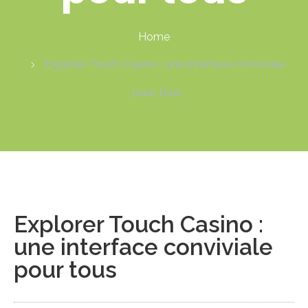
Home
Explorer Touch Casino : une interface conviviale
pour tous
Explorer Touch Casino :
une interface conviviale
pour tous