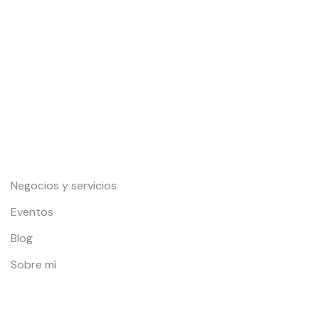
Toda la información para Vivir y Disfrutar Nigrán, Baiona y
Gondomar: Eventos, playas, restaurantes, alojamientos,
servicios y mucho más.
Enlaces de interés
Negocios y servicios
Eventos
Blog
Sobre mí
Localidades