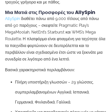
τροχούς γρήγορα και με πάθος.
Μια Ματιά στις Προσφορές του AllySpin
AllySpin
διαθέτει πάνω από 9.000 τίτλους από πάνω
από 90 παρόχους – σκεφτείτε Pragmatic Play’s
MegaMoolah, NetEnt’s Starburst και WMS’s Mega
Roulette. Η πλατφόρμα είναι φτιαγμένη για ταχύτητα: όλα
τα παιχνίδια φορτώνουν σε δευτερόλεπτα και το
περιβάλλον είναι σχεδιασμένο έτσι ώστε να ξεκινάτε μια
συνεδρία σε λιγότερο από ένα λεπτό.
Βασικά χαρακτηριστικά περιλαμβάνουν:
Πλήρη υποστήριξη γλωσσών – 29 γλώσσες,
συμπεριλαμβανομένων Αγγλικά, Ισπανικά,
Γερμανικά, Φινλανδικά, Γαλλικά.