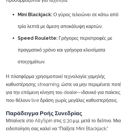
προσαρμόζονται για ταχύτητα:
Mini Blackjack:
Ο γύρος τελειώνει σε κάτω από
τρία λεπτά με άμεση αποκάλυψη καρτών.
Speed Roulette:
Γρήγορες περιστροφές με
πραγματικό χρόνο και γρήγορα κλεισίματα
στοιχημάτων.
Η πλατφόρμα χρησιμοποιεί τεχνολογία χαμηλής
καθυστέρησης streaming, ώστε να μην περιμένετε ποτέ
για την επόμενη κίνηση του dealer—ιδανικό για παίκτες
που θέλουν live δράση χωρίς μεγάλες καθυστερήσεις.
Παράδειγμα Ροής Συνεδρίας
Μπαίνετε στο AllySpin στις 5:30 μ.μ. μετά το δείπνο. Μια
ειδοποίηση σας καλεί να “Παίξετε Mini Blackjack.”