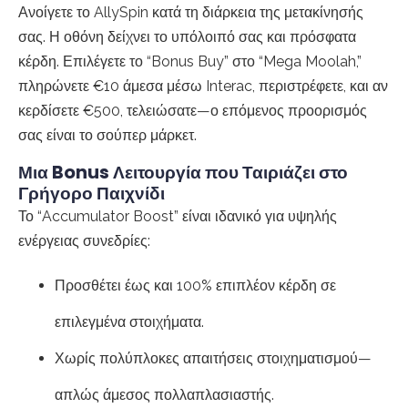
Ανοίγετε το AllySpin κατά τη διάρκεια της μετακίνησής
σας. Η οθόνη δείχνει το υπόλοιπό σας και πρόσφατα
κέρδη. Επιλέγετε το “Bonus Buy” στο “Mega Moolah,”
πληρώνετε €10 άμεσα μέσω Interac, περιστρέφετε, και αν
κερδίσετε €500, τελειώσατε—ο επόμενος προορισμός
σας είναι το σούπερ μάρκετ.
Μια Bonus Λειτουργία που Ταιριάζει στο
Γρήγορο Παιχνίδι
Το “Accumulator Boost” είναι ιδανικό για υψηλής
ενέργειας συνεδρίες:
Προσθέτει έως και 100% επιπλέον κέρδη σε
επιλεγμένα στοιχήματα.
Χωρίς πολύπλοκες απαιτήσεις στοιχηματισμού—
απλώς άμεσος πολλαπλασιαστής.