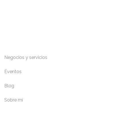
y Gondomar: Eventos, playas, restaurantes,
alojamientos, servicios y mucho más.
Enlaces de interés
Negocios y servicios
Eventos
Blog
Sobre mí
Localidades