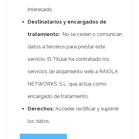
interesado.
Destinatarios y encargados de
tratamiento:
No se ceden o comunican
datos a terceros para prestar este
servicio. El Titular ha contratado los
servicios de alojamiento web a RAIOLA
NETWORKS, S.L. que actúa como
encargado de tratamiento.
Derechos:
Acceder, rectificar y suprimir
los datos.