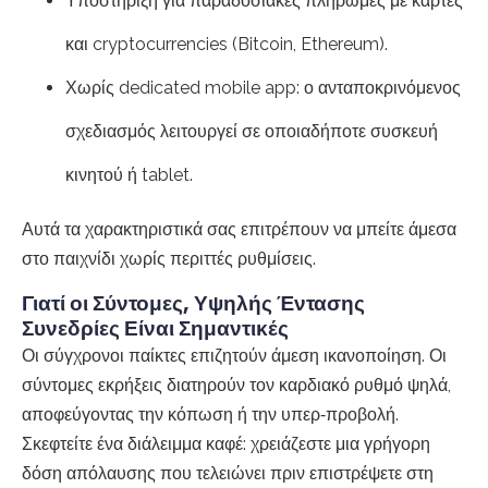
Υποστήριξη για παραδοσιακές πληρωμές με κάρτες
και cryptocurrencies (Bitcoin, Ethereum).
Χωρίς dedicated mobile app: ο ανταποκρινόμενος
σχεδιασμός λειτουργεί σε οποιαδήποτε συσκευή
κινητού ή tablet.
Αυτά τα χαρακτηριστικά σας επιτρέπουν να μπείτε άμεσα
στο παιχνίδι χωρίς περιττές ρυθμίσεις.
Γιατί οι Σύντομες, Υψηλής Έντασης
Συνεδρίες Είναι Σημαντικές
Οι σύγχρονοι παίκτες επιζητούν άμεση ικανοποίηση. Οι
σύντομες εκρήξεις διατηρούν τον καρδιακό ρυθμό ψηλά,
αποφεύγοντας την κόπωση ή την υπερ‑προβολή.
Σκεφτείτε ένα διάλειμμα καφέ: χρειάζεστε μια γρήγορη
δόση απόλαυσης που τελειώνει πριν επιστρέψετε στη