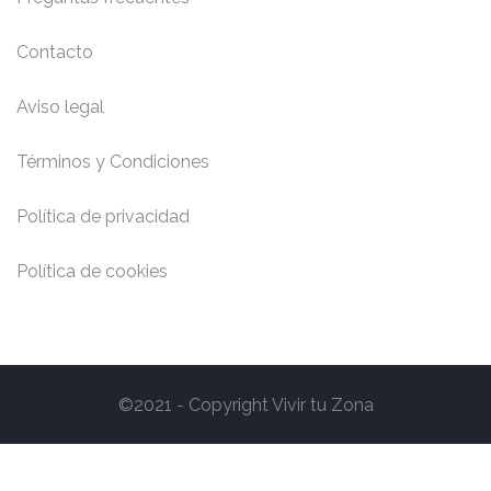
Contacto
Aviso legal
Términos y Condiciones
Política de privacidad
Política de cookies
©2021 - Copyright Vivir tu Zona