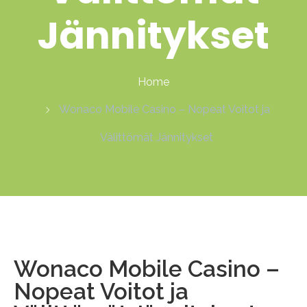
Jännitykset
Home
Wonaco Mobile Casino – Nopeat Voitot ja
Välittömät Jännitykset
Wonaco Mobile Casino –
Nopeat Voitot ja