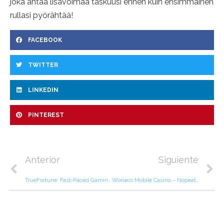
joka antaa lisävoimaa taskuusi ennen kuin ensimmäinen
rullasi pyörähtää!
FACEBOOK
TWITTER
LINKEDIN
PINTEREST
Anterior
Siguiente
TrueFortune: Fast‑Paced Gaming for the Modern Player
Wonaco Mobile Casino – Nopeat Voitot ja Välittömät Jännitykset