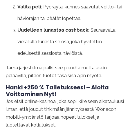
Valita peli:
Pyöräytä, kunnes saavutat voitto- tai
häviörajan tai päätät lopettaa.
Uudelleen lunastaa cashback:
Seuraavalla
vierailulla lunasta se osa, joka hyvitettiin
edellisestä sessiosta häviöistä.
Tämä järjestelmä palkitsee pienellä mutta usein
pelaavilla, pitäen tuotot tasaisina ajan myötä.
Hanki +250 % Talletukseesi – Aloita
Voittaminen Nyt!
Jos etsit online-kasinoa, joka sopii kiireiseen aikatauluusi
ilman, että joudut tinkimään jännityksestä, Wonacon
mobiili-ympäristö tarjoaa nopeat tulokset ja
luotettavat kotiutukset.