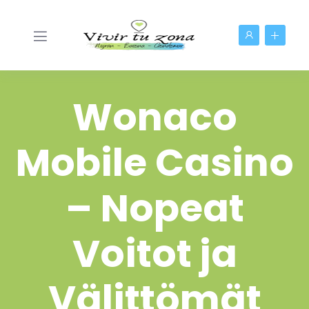
Wonaco
Mobile Casino
– Nopeat
Voitot ja
Välittömät