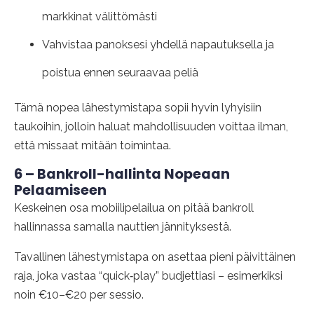
markkinat välittömästi
Vahvistaa panoksesi yhdellä napautuksella ja
poistua ennen seuraavaa peliä
Tämä nopea lähestymistapa sopii hyvin lyhyisiin
taukoihin, jolloin haluat mahdollisuuden voittaa ilman,
että missaat mitään toimintaa.
6 – Bankroll-hallinta Nopeaan
Pelaamiseen
Keskeinen osa mobiilipelailua on pitää bankroll
hallinnassa samalla nauttien jännityksestä.
Tavallinen lähestymistapa on asettaa pieni päivittäinen
raja, joka vastaa “quick‑play” budjettiasi – esimerkiksi
noin €10–€20 per sessio.