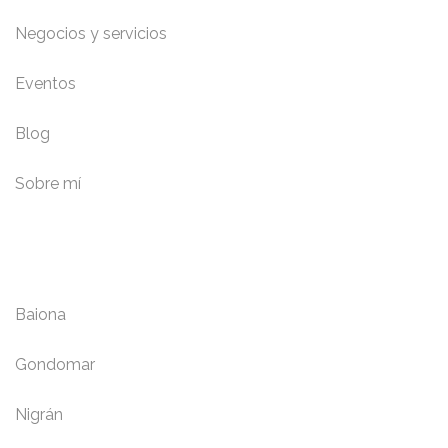
Negocios y servicios
Eventos
Blog
Sobre mí
Localidades
Baiona
Gondomar
Nigrán