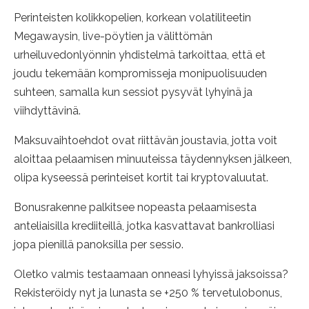
Perinteisten kolikkopelien, korkean volatiliteetin
Megawaysin, live-pöytien ja välittömän
urheiluvedonlyönnin yhdistelmä tarkoittaa, että et
joudu tekemään kompromisseja monipuolisuuden
suhteen, samalla kun sessiot pysyvät lyhyinä ja
viihdyttävinä.
Maksuvaihtoehdot ovat riittävän joustavia, jotta voit
aloittaa pelaamisen minuuteissa täydennyksen jälkeen,
olipa kyseessä perinteiset kortit tai kryptovaluutat.
Bonusrakenne palkitsee nopeasta pelaamisesta
anteliaisilla krediiteillä, jotka kasvattavat bankrolliasi
jopa pienillä panoksilla per sessio.
Oletko valmis testaamaan onneasi lyhyissä jaksoissa?
Rekisteröidy nyt ja lunasta se +250 % tervetulobonus,