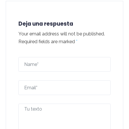
Deja una respuesta
Your email address will not be published.
Required fields are marked
*