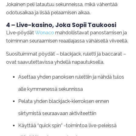
Jokainen peli latautuu sekunneissa, mikä vähentää
odotusaikaa ja lisää pelaamisen aikaa.
4 – Live-kasino, Joka Sopii Taukoosi
Live-pöydät
Wonaco
mahdollistavat panostamisen ja
toiminnan seuraamisen reaaliajassa vähäisellä viiveellä.
Suosituimmat pöydät – blackjack, ruletti ja baccarat –
ovat saavutettavissa yhdellä napautuksella.
Asettaa yhden panoksen rulettiin ja nähdä tulos
alle kymmenessä sekunnissa
Pelata yhden blackjack-kierroksen ennen
siirtymistä seuraavaan aktiviteettiin
Käyttää “quick spin” -toimintoa live-peleissä