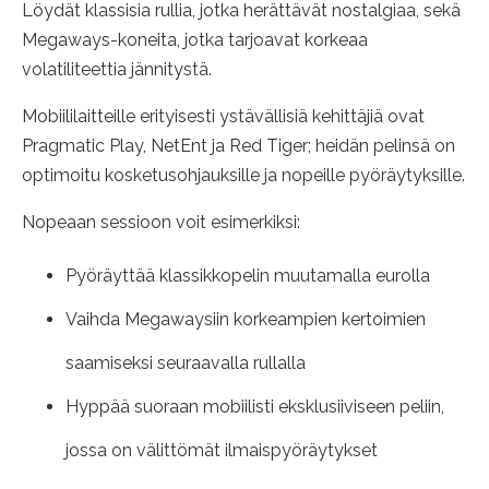
Löydät klassisia rullia, jotka herättävät nostalgiaa, sekä
Megaways-koneita, jotka tarjoavat korkeaa
volatiliteettia jännitystä.
Mobiililaitteille erityisesti ystävällisiä kehittäjiä ovat
Pragmatic Play, NetEnt ja Red Tiger; heidän pelinsä on
optimoitu kosketusohjauksille ja nopeille pyöräytyksille.
Nopeaan sessioon voit esimerkiksi:
Pyöräyttää klassikkopelin muutamalla eurolla
Vaihda Megawaysiin korkeampien kertoimien
saamiseksi seuraavalla rullalla
Hyppää suoraan mobiilisti eksklusiiviseen peliin,
jossa on välittömät ilmaispyöräytykset