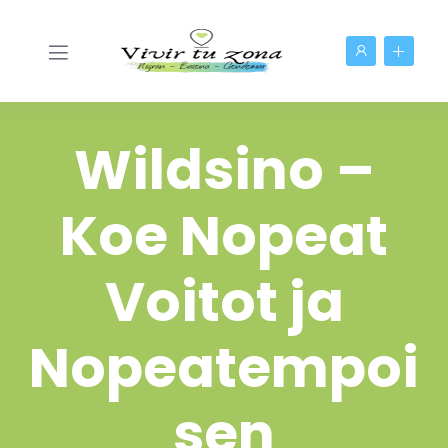
Wildsino –
Koe Nopeat
Voitot ja
Nopeatempoi
sen