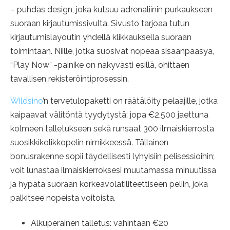
– puhdas design, joka kutsuu adrenaliinin purkaukseen
suoraan kirjautumissivulta. Sivusto tarjoaa tutun
kirjautumislayoutin yhdellä klikkauksella suoraan
toimintaan. Niille, jotka suosivat nopeaa sisäänpääsyä,
“Play Now” -painike on näkyvästi esillä, ohittaen
tavallisen rekisteröintiprosessin.
Wildsino
’n tervetulopaketti on räätälöity pelaajille, jotka
kaipaavat välitöntä tyydytystä: jopa €2,500 jaettuna
kolmeen talletukseen sekä runsaat 300 ilmaiskierrosta
suosikkikolikkopelin nimikkeessä. Tällainen
bonusrakenne sopii täydellisesti lyhyisiin pelisessioihin;
voit lunastaa ilmaiskierroksesi muutamassa minuutissa
ja hypätä suoraan korkeavolatiliteettiseen peliin, joka
palkitsee nopeista voitoista.
Alkuperäinen talletus: vähintään €20