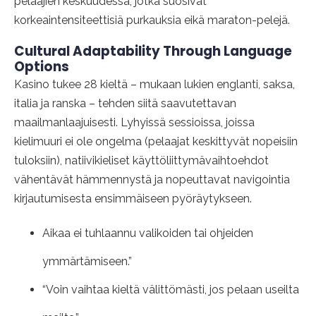
pelaajien keskuudessa, jotka suosivat
korkeaintensiteettisiä purkauksia eikä maraton-pelejä.
Cultural Adaptability Through Language
Options
Kasino tukee 28 kieltä – mukaan lukien englanti, saksa,
italia ja ranska – tehden siitä saavutettavan
maailmanlaajuisesti. Lyhyissä sessioissa, joissa
kielimuuri ei ole ongelma (pelaajat keskittyvät nopeisiin
tuloksiin), natiivikieliset käyttöliittymävaihtoehdot
vähentävät hämmennystä ja nopeuttavat navigointia
kirjautumisesta ensimmäiseen pyöräytykseen.
Aikaa ei tuhlaannu valikoiden tai ohjeiden
ymmärtämiseen.”
“Voin vaihtaa kieltä välittömästi, jos pelaan useilta