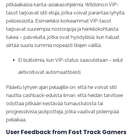
pitkäaikaisia kanta-asiakasohjelmia, Wildsino:n VIP-
tasot tarjoavat silti etuja, jotka voivat parantaa lyhyitä
pelisessioita. Esimerkiksi korkeammat VIP-tasot
tarjoavat suurempia nostorajoja ja henkilökohtaista
tukea – palveluita, jotka ovat hyödyllisiä, kun haluat
siirtää suuria summia nopeasti tilejen välillä.
Ei lisätoimia, kun VIP-status saavutetaan – edut
aktivoituvat automaattisesti.
Pääetu lyhyen ajan pelaajille on, että he voivat silti
nauttia cashback-eduista ilman, että heidän tarvitsee
odottaa pitkään kestävää turnaustulosta tai
progressiivisia jackpotteja, jotka vaativat pidempää
peliaikaa.
User Feedback from Fast Track Gamers