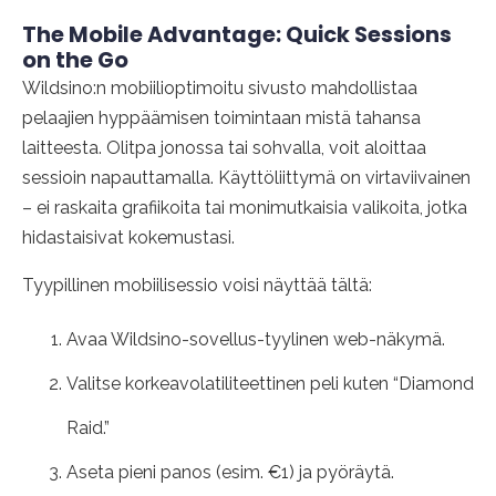
The Mobile Advantage: Quick Sessions
on the Go
Wildsino:n mobiilioptimoitu sivusto mahdollistaa
pelaajien hyppäämisen toimintaan mistä tahansa
laitteesta. Olitpa jonossa tai sohvalla, voit aloittaa
sessioin napauttamalla. Käyttöliittymä on virtaviivainen
– ei raskaita grafiikoita tai monimutkaisia valikoita, jotka
hidastaisivat kokemustasi.
Tyypillinen mobiilisessio voisi näyttää tältä:
Avaa Wildsino-sovellus-tyylinen web-näkymä.
Valitse korkeavolatiliteettinen peli kuten “Diamond
Raid.”
Aseta pieni panos (esim. €1) ja pyöräytä.