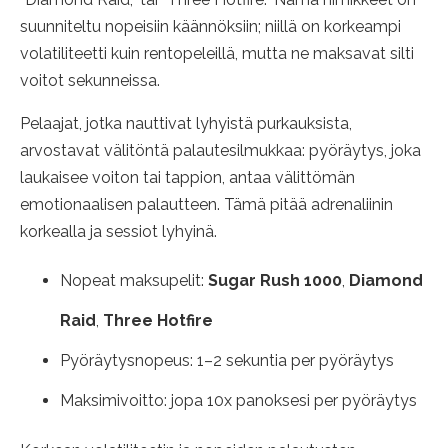
suunniteltu nopeisiin käännöksiin; niillä on korkeampi
volatiliteetti kuin rentopeleillä, mutta ne maksavat silti
voitot sekunneissa.
Pelaajat, jotka nauttivat lyhyistä purkauksista,
arvostavat välitöntä palautesilmukkaa: pyöräytys, joka
laukaisee voiton tai tappion, antaa välittömän
emotionaalisen palautteen. Tämä pitää adrenaliinin
korkealla ja sessiot lyhyinä.
Nopeat maksupelit:
Sugar Rush 1000
,
Diamond
Raid
,
Three Hotfire
Pyöräytysnopeus: 1–2 sekuntia per pyöräytys
Maksimivoitto: jopa 10x panoksesi per pyöräytys