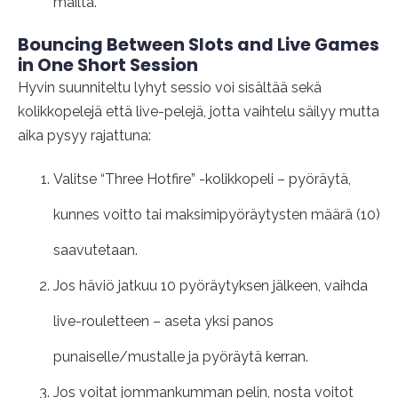
mailta.”
Bouncing Between Slots and Live Games
in One Short Session
Hyvin suunniteltu lyhyt sessio voi sisältää sekä
kolikkopelejä että live-pelejä, jotta vaihtelu säilyy mutta
aika pysyy rajattuna:
Valitse “Three Hotfire” -kolikkopeli – pyöräytä,
kunnes voitto tai maksimipyöräytysten määrä (10)
saavutetaan.
Jos häviö jatkuu 10 pyöräytyksen jälkeen, vaihda
live-rouletteen – aseta yksi panos
punaiselle/mustalle ja pyöräytä kerran.
Jos voitat jommankumman pelin, nosta voitot