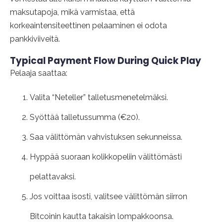
maksutapoja, mikä varmistaa, että
korkeaintensiteettinen pelaaminen ei odota
pankkiviiveitä.
Typical Payment Flow During Quick Play
Pelaaja saattaa:
Valita “Neteller” talletusmenetelmäksi.
Syöttää talletussumma (€20).
Saa välittömän vahvistuksen sekunneissa.
Hyppää suoraan kolikkopeliin välittömästi
pelattavaksi.
Jos voittaa isosti, valitsee välittömän siirron
Bitcoinin kautta takaisin lompakkoonsa.