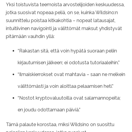
Yksi toistuvista teemoista arvostelijoiden keskuudessa,
jotka suosivat nopeaa peliä, on se, kuinka Wildsino:n
suunnittelu poistaa kitkakohtia – nopeat latausajat,
intuitiivinen navigointi ja välittömät maksut yhdistyvät
pitämään vauhdin yllä:
“Rakastan sitä, että voin hypätä suoraan peliin
kirjautumisen jälkeen; ei odotusta tutoriaaleihin.”
“Ilmaiskierrokset ovat mahtavia – saan ne melkein
välittömästi ja voin aloittaa pelaamisen heti.”
“Nostot kryptovaluutoilla ovat salamannopeita;
en joudu odottamaan päiviä.”
Tämä palaute korostaa, miksi Wildsino on suosittu