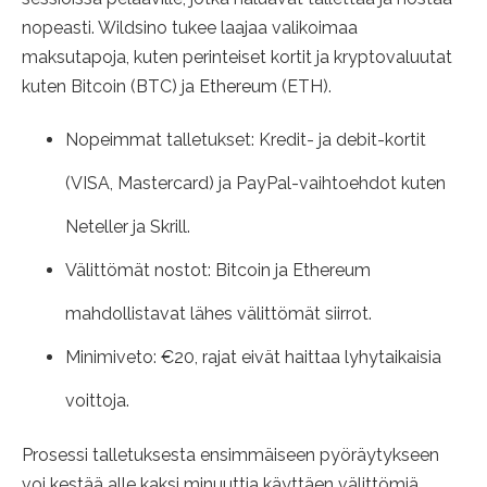
nopeasti. Wildsino tukee laajaa valikoimaa
maksutapoja, kuten perinteiset kortit ja kryptovaluutat
kuten Bitcoin (BTC) ja Ethereum (ETH).
Nopeimmat talletukset: Kredit- ja debit-kortit
(VISA, Mastercard) ja PayPal-vaihtoehdot kuten
Neteller ja Skrill.
Välittömät nostot: Bitcoin ja Ethereum
mahdollistavat lähes välittömät siirrot.
Minimiveto: €20, rajat eivät haittaa lyhytaikaisia
voittoja.
Prosessi talletuksesta ensimmäiseen pyöräytykseen
voi kestää alle kaksi minuuttia käyttäen välittömiä