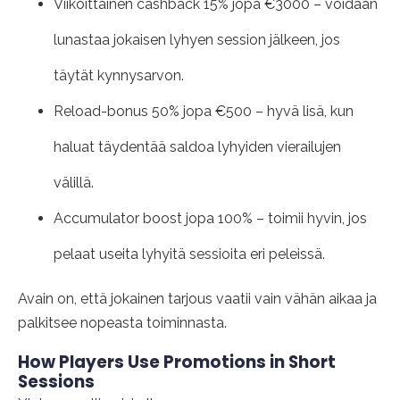
Viikoittainen cashback 15% jopa €3000 – voidaan
lunastaa jokaisen lyhyen session jälkeen, jos
täytät kynnysarvon.
Reload-bonus 50% jopa €500 – hyvä lisä, kun
haluat täydentää saldoa lyhyiden vierailujen
välillä.
Accumulator boost jopa 100% – toimii hyvin, jos
pelaat useita lyhyitä sessioita eri peleissä.
Avain on, että jokainen tarjous vaatii vain vähän aikaa ja
palkitsee nopeasta toiminnasta.
How Players Use Promotions in Short
Sessions