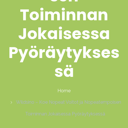
Toiminnan
Jokaisessa
Pyöräytykses
sä
Home
Wildsino – Koe Nopeat Voitot ja Nopeatempoisen
Toiminnan Jokaisessa Pyöräytyksessä