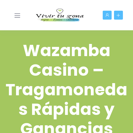
Wazamba
Casino –
Tragamoneda
s Rápidas y
Ganancias