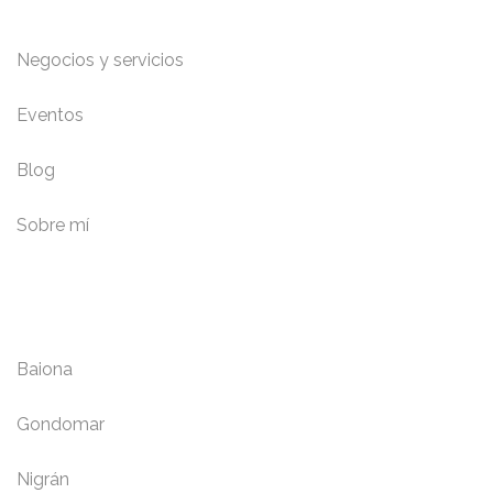
Negocios y servicios
Eventos
Blog
Sobre mí
Localidades
Baiona
Gondomar
Nigrán