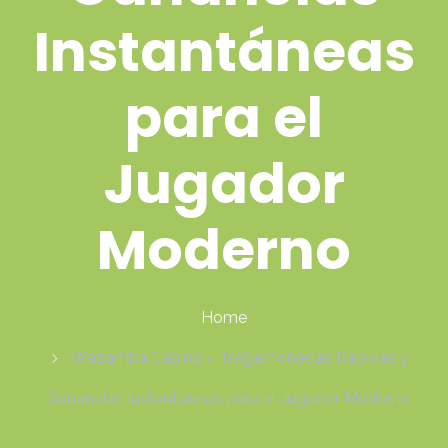
Instantáneas
para el
Jugador
Moderno
Home
Wazamba Casino – Tragamonedas Rápidas y
Ganancias Instantáneas para el Jugador Moderno