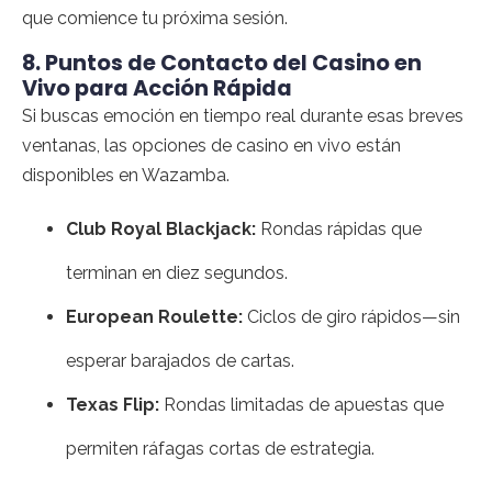
que comience tu próxima sesión.
8. Puntos de Contacto del Casino en
Vivo para Acción Rápida
Si buscas emoción en tiempo real durante esas breves
ventanas, las opciones de casino en vivo están
disponibles en Wazamba.
Club Royal Blackjack:
Rondas rápidas que
terminan en diez segundos.
European Roulette:
Ciclos de giro rápidos—sin
esperar barajados de cartas.
Texas Flip:
Rondas limitadas de apuestas que
permiten ráfagas cortas de estrategia.