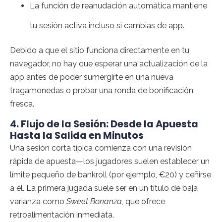
La función de reanudación automática mantiene
tu sesión activa incluso si cambias de app.
Debido a que el sitio funciona directamente en tu
navegador, no hay que esperar una actualización de la
app antes de poder sumergirte en una nueva
tragamonedas o probar una ronda de bonificación
fresca.
4. Flujo de la Sesión: Desde la Apuesta
Hasta la Salida en Minutos
Una sesión corta típica comienza con una revisión
rápida de apuesta—los jugadores suelen establecer un
límite pequeño de bankroll (por ejemplo, €20) y ceñirse
a él. La primera jugada suele ser en un título de baja
varianza como
Sweet Bonanza
, que ofrece
retroalimentación inmediata.