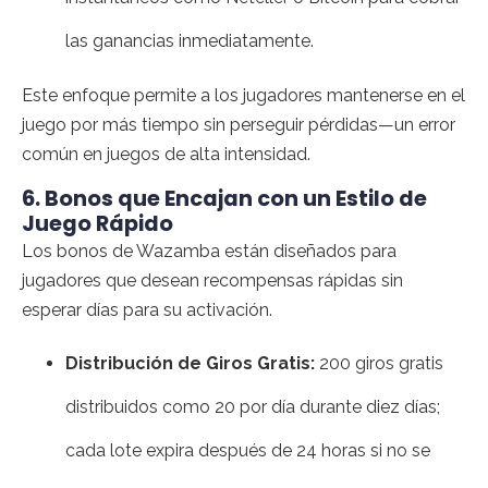
las ganancias inmediatamente.
Este enfoque permite a los jugadores mantenerse en el
juego por más tiempo sin perseguir pérdidas—un error
común en juegos de alta intensidad.
6. Bonos que Encajan con un Estilo de
Juego Rápido
Los bonos de Wazamba están diseñados para
jugadores que desean recompensas rápidas sin
esperar días para su activación.
Distribución de Giros Gratis:
200 giros gratis
distribuidos como 20 por día durante diez días;
cada lote expira después de 24 horas si no se