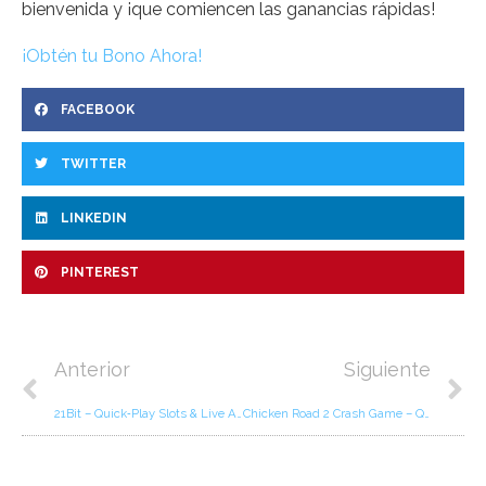
bienvenida y ¡que comiencen las ganancias rápidas!
¡Obtén tu Bono Ahora!
FACEBOOK
TWITTER
LINKEDIN
PINTEREST
Anterior
Siguiente
21Bit – Quick‑Play Slots & Live Action for Fast‑Paced Gamers
Chicken Road 2 Crash Game – Quick Wins on a Racing Chicken Adventure