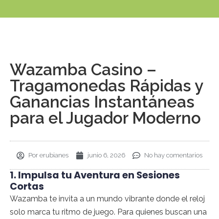
Wazamba Casino –
Tragamonedas Rápidas y
Ganancias Instantáneas
para el Jugador Moderno
Por
erubianes
junio 6, 2026
No hay comentarios
1. Impulsa tu Aventura en Sesiones
Cortas
Wazamba te invita a un mundo vibrante donde el reloj
solo marca tu ritmo de juego. Para quienes buscan una