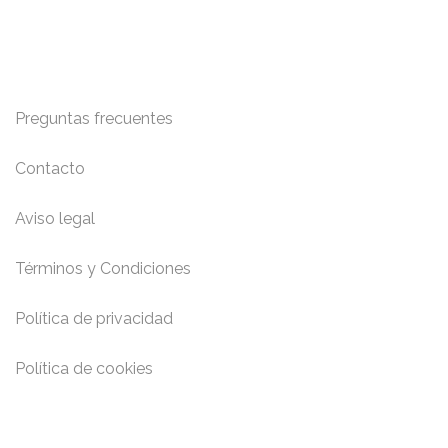
Información y Contacto
Preguntas frecuentes
Contacto
Aviso legal
Términos y Condiciones
Política de privacidad
Política de cookies