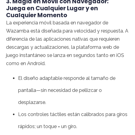
3. Magia en Móvil con Navegador:
Juega en Cualquier Lugar y en
Cualquier Momento
La experiencia móvil basada en navegador de
Wazamba está diseñada para velocidad y respuesta. A
diferencia de las aplicaciones nativas que requieren
descargas y actualizaciones, la plataforma web de
juego instantáneo se lanza en segundos tanto en iOS
como en Android.
El diseño adaptable responde al tamaño de
pantalla—sin necesidad de pellizcar o
desplazarse.
Los controles táctiles están calibrados para giros
rápidos; un toque = un giro.