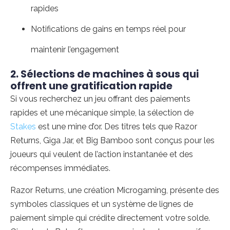
rapides
Notifications de gains en temps réel pour
maintenir l’engagement
2. Sélections de machines à sous qui
offrent une gratification rapide
Si vous recherchez un jeu offrant des paiements
rapides et une mécanique simple, la sélection de
Stakes
est une mine d’or. Des titres tels que Razor
Returns, Giga Jar, et Big Bamboo sont conçus pour les
joueurs qui veulent de l’action instantanée et des
récompenses immédiates.
Razor Returns, une création Microgaming, présente des
symboles classiques et un système de lignes de
paiement simple qui crédite directement votre solde.