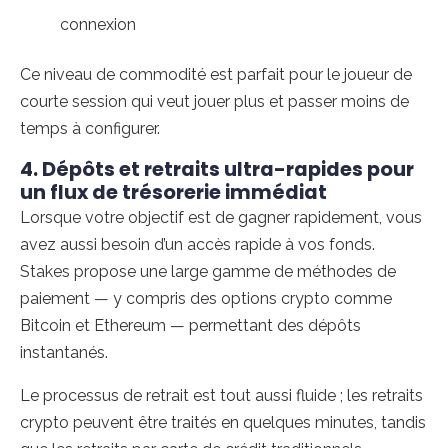
connexion
Ce niveau de commodité est parfait pour le joueur de
courte session qui veut jouer plus et passer moins de
temps à configurer.
4. Dépôts et retraits ultra-rapides pour
un flux de trésorerie immédiat
Lorsque votre objectif est de gagner rapidement, vous
avez aussi besoin d’un accès rapide à vos fonds.
Stakes propose une large gamme de méthodes de
paiement — y compris des options crypto comme
Bitcoin et Ethereum — permettant des dépôts
instantanés.
Le processus de retrait est tout aussi fluide ; les retraits
crypto peuvent être traités en quelques minutes, tandis