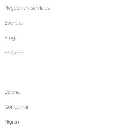
Negocios y servicios
Eventos
Blog
Sobre mí
Localidades
Baiona
Gondomar
Nigrán