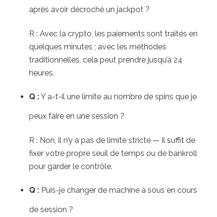
après avoir décroché un jackpot ?
R : Avec la crypto, les paiements sont traités en
quelques minutes ; avec les méthodes
traditionnelles, cela peut prendre jusqu’à 24
heures.
Q :
Y a-t-il une limite au nombre de spins que je
peux faire en une session ?
R : Non, il n’y a pas de limite stricte — il suffit de
fixer votre propre seuil de temps ou de bankroll
pour garder le contrôle.
Q :
Puis-je changer de machine à sous en cours
de session ?