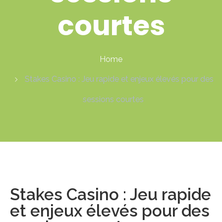
courtes
Home
Stakes Casino : Jeu rapide et enjeux élevés pour des
sessions courtes
Stakes Casino : Jeu rapide
et enjeux élevés pour des