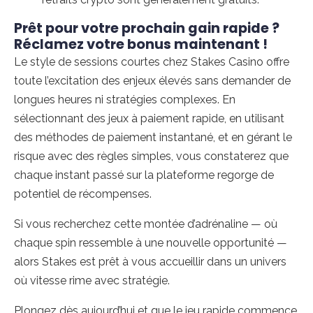
Prêt pour votre prochain gain rapide ?
Réclamez votre bonus maintenant !
Le style de sessions courtes chez Stakes Casino offre
toute l’excitation des enjeux élevés sans demander de
longues heures ni stratégies complexes. En
sélectionnant des jeux à paiement rapide, en utilisant
des méthodes de paiement instantané, et en gérant le
risque avec des règles simples, vous constaterez que
chaque instant passé sur la plateforme regorge de
potentiel de récompenses.
Si vous recherchez cette montée d’adrénaline — où
chaque spin ressemble à une nouvelle opportunité —
alors Stakes est prêt à vous accueillir dans un univers
où vitesse rime avec stratégie.
Plongez dès aujourd’hui et que le jeu rapide commence