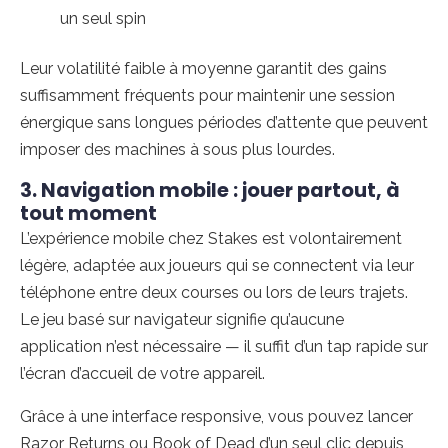
un seul spin
Leur volatilité faible à moyenne garantit des gains
suffisamment fréquents pour maintenir une session
énergique sans longues périodes d’attente que peuvent
imposer des machines à sous plus lourdes.
3. Navigation mobile : jouer partout, à
tout moment
L’expérience mobile chez Stakes est volontairement
légère, adaptée aux joueurs qui se connectent via leur
téléphone entre deux courses ou lors de leurs trajets.
Le jeu basé sur navigateur signifie qu’aucune
application n’est nécessaire — il suffit d’un tap rapide sur
l’écran d’accueil de votre appareil.
Grâce à une interface responsive, vous pouvez lancer
Razor Returns ou Book of Dead d’un seul clic depuis