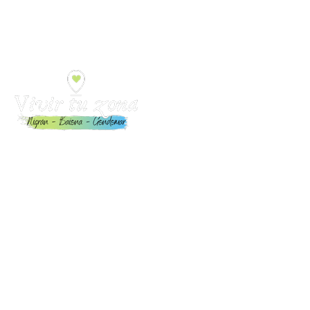
Toda la información para Vivir y Disfrutar Nigrán, Baiona
y Gondomar: Eventos, playas, restaurantes,
alojamientos, servicios y mucho más.
Enlaces de interés