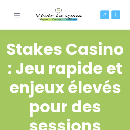
Stakes Casino
: Jeu rapide et
enjeux élevés
pour des
sessions