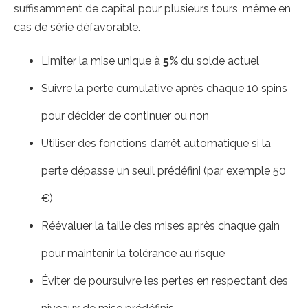
suffisamment de capital pour plusieurs tours, même en
cas de série défavorable.
Limiter la mise unique à
5%
du solde actuel
Suivre la perte cumulative après chaque 10 spins
pour décider de continuer ou non
Utiliser des fonctions d’arrêt automatique si la
perte dépasse un seuil prédéfini (par exemple 50
€)
Réévaluer la taille des mises après chaque gain
pour maintenir la tolérance au risque
Éviter de poursuivre les pertes en respectant des