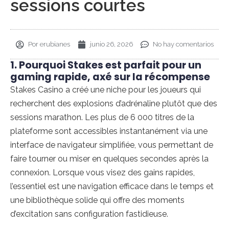
sessions courtes
Por
erubianes
junio 26, 2026
No hay comentarios
1. Pourquoi Stakes est parfait pour un
gaming rapide, axé sur la récompense
Stakes Casino a créé une niche pour les joueurs qui
recherchent des explosions d’adrénaline plutôt que des
sessions marathon. Les plus de 6 000 titres de la
plateforme sont accessibles instantanément via une
interface de navigateur simplifiée, vous permettant de
faire tourner ou miser en quelques secondes après la
connexion. Lorsque vous visez des gains rapides,
l’essentiel est une navigation efficace dans le temps et
une bibliothèque solide qui offre des moments
d’excitation sans configuration fastidieuse.