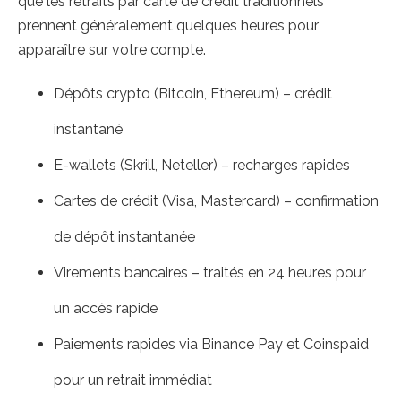
que les retraits par carte de crédit traditionnels
prennent généralement quelques heures pour
apparaître sur votre compte.
Dépôts crypto (Bitcoin, Ethereum) – crédit
instantané
E-wallets (Skrill, Neteller) – recharges rapides
Cartes de crédit (Visa, Mastercard) – confirmation
de dépôt instantanée
Virements bancaires – traités en 24 heures pour
un accès rapide
Paiements rapides via Binance Pay et Coinspaid
pour un retrait immédiat