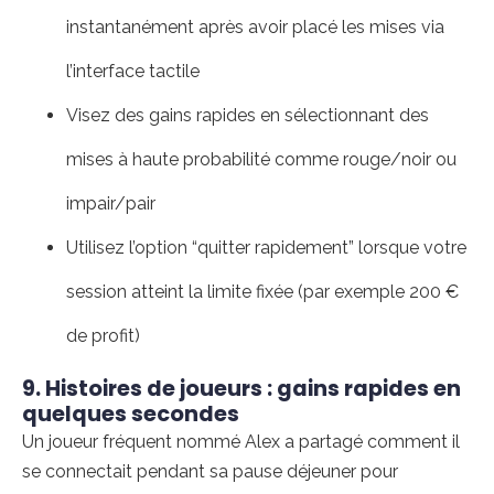
instantanément après avoir placé les mises via
l’interface tactile
Visez des gains rapides en sélectionnant des
mises à haute probabilité comme rouge/noir ou
impair/pair
Utilisez l’option “quitter rapidement” lorsque votre
session atteint la limite fixée (par exemple 200 €
de profit)
9. Histoires de joueurs : gains rapides en
quelques secondes
Un joueur fréquent nommé Alex a partagé comment il
se connectait pendant sa pause déjeuner pour