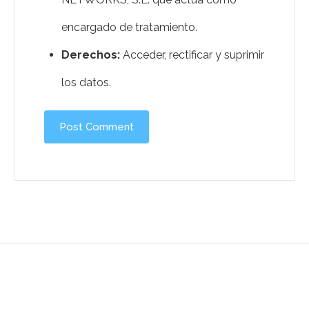
encargado de tratamiento.
Derechos:
Acceder, rectificar y suprimir
los datos.