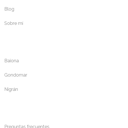
Blog
Sobre mí
Localidades
Baiona
Gondomar
Nigrán
Información y Contacto
Preguntas frecuentes