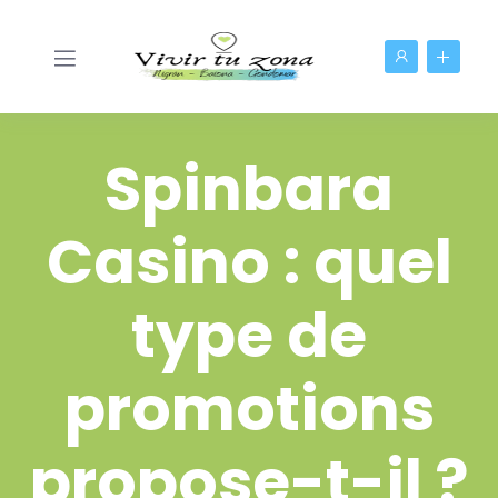
Spinbara
Casino : quel
type de
promotions
propose-t-il ?