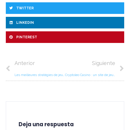
TWITTER
LINKEDIN
PINTEREST
Anterior
Siguiente
Les meilleures stratégies de jeux sur Tortuga Casino
Cryptoleo Casino : un site de jeu sécurisé et fiable
Deja una respuesta