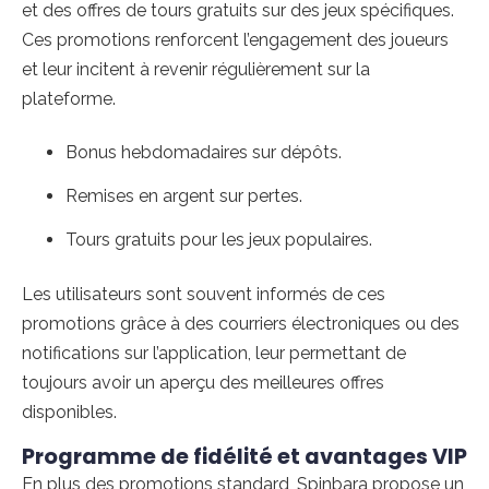
et des offres de tours gratuits sur des jeux spécifiques.
Ces promotions renforcent l’engagement des joueurs
et leur incitent à revenir régulièrement sur la
plateforme.
Bonus hebdomadaires sur dépôts.
Remises en argent sur pertes.
Tours gratuits pour les jeux populaires.
Les utilisateurs sont souvent informés de ces
promotions grâce à des courriers électroniques ou des
notifications sur l’application, leur permettant de
toujours avoir un aperçu des meilleures offres
disponibles.
Programme de fidélité et avantages VIP
En plus des promotions standard, Spinbara propose un