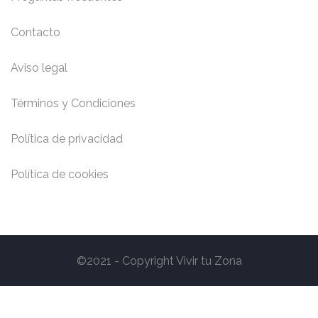
Contacto
Aviso legal
Términos y Condiciones
Política de privacidad
Política de cookies
©2021 - Copyright Vivir tu Zona