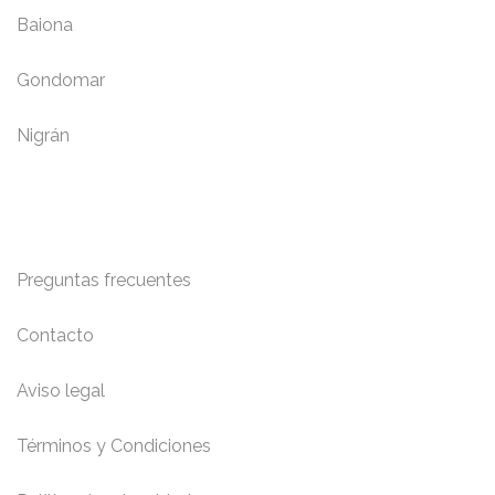
Baiona
Gondomar
Nigrán
Información y Contacto
Preguntas frecuentes
Contacto
Aviso legal
Términos y Condiciones