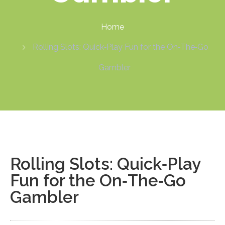
Home
Rolling Slots: Quick‑Play Fun for the On‑The‑Go
Gambler
Rolling Slots: Quick‑Play
Fun for the On‑The‑Go
Gambler