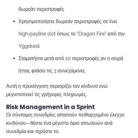
δωρεάν περιστροφές
Χρησιμοποιήστε δωρεάν περιστροφές σε ένα
high‑payline slot όπως το “Dragon Fire” από την
Yggdrasil
Σταματήστε μετά από 10 περιστροφές αν η σειρά
ήττας φτάσει τις 3 συνεχόμενες
Αυτή η προσέγγιση περιορίζει τον κίνδυνο ενώ
μεγιστοποιεί τις γρήγορες πληρωμές.
Risk Management in a Sprint
Οι σύντομες συνεδρίες απαιτούν πειθαρχημένο έλεγχο
κινδύνου—θέστε ένα μέγιστο όριο απωλειών ανά
συνεδρία και τηρήστε το.