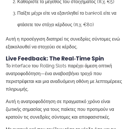
Καθορίστε το μέγεθος του στοιχήματος (π.χ. €5)
Παίξτε μέχρι είτε να εξαντληθεί το bankroll είτε να
φτάσετε τον στόχο κέρδους (π.χ. €80)
Αυτή η προσέγγιση διατηρεί τις συνεδρίες σύντομες ενώ
εξακολουθεί να στοχεύει σε κέρδος.
Live Feedback: The Real‑Time Spin
Το interface του Rolling Slots παρέχει άμεση οπτική
ανατροφοδότηση—ένα αναβοσβήνει τροχό που
περιστρέφεται και μια αναδυόμενη οθόνη με λεπτομέρειες
πληρωμής.
Αυτή η ανατροφοδότηση σε πραγματικό χρόνο είναι
ζωτικής σημασίας για τους παίκτες που προτιμούν να
κρατούν τις συνεδρίες σύντομες και αποφασιστικές.