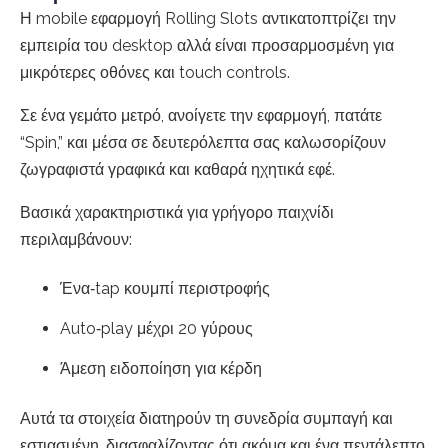
Η mobile εφαρμογή Rolling Slots αντικατοπτρίζει την
εμπειρία του desktop αλλά είναι προσαρμοσμένη για
μικρότερες οθόνες και touch controls.
Σε ένα γεμάτο μετρό, ανοίγετε την εφαρμογή, πατάτε
“Spin,” και μέσα σε δευτερόλεπτα σας καλωσορίζουν
ζωγραφιστά γραφικά και καθαρά ηχητικά εφέ.
Βασικά χαρακτηριστικά για γρήγορο παιχνίδι
περιλαμβάνουν:
Ένα‑tap κουμπί περιστροφής
Auto‑play μέχρι 20 γύρους
Άμεση ειδοποίηση για κέρδη
Αυτά τα στοιχεία διατηρούν τη συνεδρία συμπαγή και
εστιασμένη, διασφαλίζοντας ότι ακόμα και ένα πεντάλεπτο