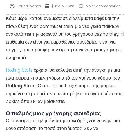
Por
erubianes
junio 6, 2026
No hay comentarios
Κάθε μέρα, κάπου ανάμεσα σε διαλείμματα καφέ και την
πίσω θέση ενός commuter train, μια νέα γενιά παικτών
ανακαλύπτει την αδρεναλίνη του γρήγορου casino play. Η
επιθυμία δεν είναι για μαραθώνιες συνεδρίες· είναι για
στιγμές που προσφέρουν άμεση συγκίνηση και γρήγορες
πληρωμές.
Rolling Slots
έρχεται να καλύψει αυτή την ανάγκη με μια
πλατφόρμα χτισμένη γύρω από τον γρήγορο κόσμο των
Rolling Slots
. Ο mobile‑first σχεδιασμός της μάρκας
σημαίνει ότι μπορείτε να περιστρέψετε τα αγαπημένα σας
pokies όπου κι αν βρίσκεστε.
Ο παλμός μιας γρήγορης συνεδρίας
Οι σύντομες, υψηλής έντασης συνεδρίες ξεκινούν με μια
μόνο απόφαση: το ποσό στοιχήματος. Σε λίγα