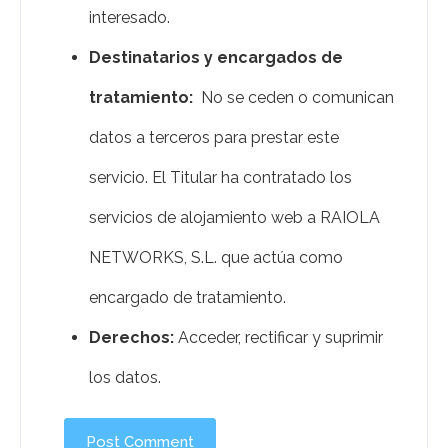
interesado.
Destinatarios y encargados de
tratamiento:
No se ceden o comunican
datos a terceros para prestar este
servicio. El Titular ha contratado los
servicios de alojamiento web a RAIOLA
NETWORKS, S.L. que actúa como
encargado de tratamiento.
Derechos:
Acceder, rectificar y suprimir
los datos.