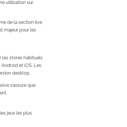
e utilisation sur
e de la section live,
ut majeur pour les
les stores habituels.
 Android et iOS. Les
ersion desktop.
sive s’assure que
ent.
es jeux les plus