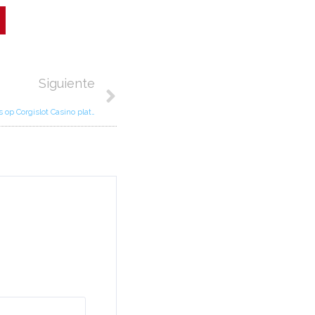
Siguiente
Wat is de ervaring van Nederlandse spelers op Corgislot Casino platform