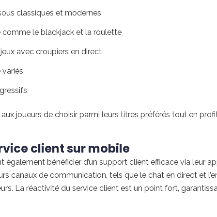
sous classiques et modernes
 comme le blackjack et la roulette
jeux avec croupiers en direct
 variés
gressifs
aux joueurs de choisir parmi leurs titres préférés tout en prof
rvice client sur mobile
t également bénéficier d’un support client efficace via leur a
rs canaux de communication, tels que le chat en direct et l’e
rs. La réactivité du service client est un point fort, garantis