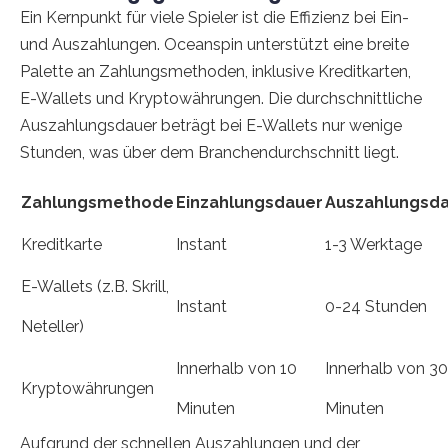
Ein Kernpunkt für viele Spieler ist die Effizienz bei Ein-
und Auszahlungen. Oceanspin unterstützt eine breite
Palette an Zahlungsmethoden, inklusive Kreditkarten,
E-Wallets und Kryptowährungen. Die durchschnittliche
Auszahlungsdauer beträgt bei E-Wallets nur wenige
Stunden, was über dem Branchendurchschnitt liegt.
Zahlungsmethode
Einzahlungsdauer
Auszahlungsd
Kreditkarte
Instant
1-3 Werktage
E-Wallets (z.B. Skrill,
Instant
0-24 Stunden
Neteller)
Innerhalb von 10
Innerhalb von 30
Kryptowährungen
Minuten
Minuten
Aufgrund der schnellen Auszahlungen und der