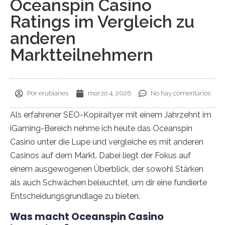
Oceanspin Casino
Ratings im Vergleich zu
anderen
Marktteilnehmern
Por
erubianes
marzo 4, 2026
No hay comentarios
Als erfahrener SEO-Kopiraityer mit einem Jahrzehnt im
iGaming-Bereich nehme ich heute das Oceanspin
Casino unter die Lupe und vergleiche es mit anderen
Casinos auf dem Markt. Dabei liegt der Fokus auf
einem ausgewogenen Überblick, der sowohl Stärken
als auch Schwächen beleuchtet, um dir eine fundierte
Entscheidungsgrundlage zu bieten.
Was macht Oceanspin Casino