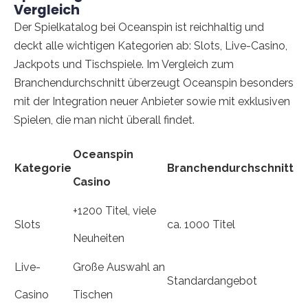
Vergleich
Der Spielkatalog bei Oceanspin ist reichhaltig und
deckt alle wichtigen Kategorien ab: Slots, Live-Casino,
Jackpots und Tischspiele. Im Vergleich zum
Branchendurchschnitt überzeugt Oceanspin besonders
mit der Integration neuer Anbieter sowie mit exklusiven
Spielen, die man nicht überall findet.
Oceanspin
Kategorie
Branchendurchschnitt
Casino
+1200 Titel, viele
Slots
ca. 1000 Titel
Neuheiten
Live-
Große Auswahl an
Standardangebot
Casino
Tischen