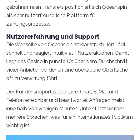
gebührenfreien Transfers positioniert sich Oceanspin
als sehr nutzerfreundliche Plattform für
Zahlungsprozesse.
Nutzererfahrung und Support
Die Webseite von Oceanspin ist klar strukturiert, lädt
schnell und reagiert intuitiv auf Nutzeraktionen. Damit
liegt das Casino in puncto UX über dem Durchschnitt
vieler Anbieter, bei denen eine überladene Oberfläche
oft zu Verwirrung führt.
Der Kundensupport ist per Live-Chat, E-Mail und
Telefon erreichbar und beantwortet Anfragen meist
innerhalb von wenigen Minuten. Unterstützt werden
mehrere Sprachen, was für ein internationales Publikum
wichtig ist.