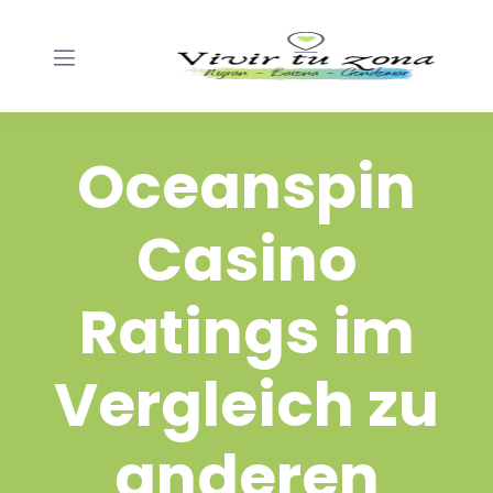
Oceanspin
Casino
Ratings im
Vergleich zu
anderen