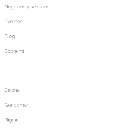
Negocios y servicios
Eventos
Blog
Sobre mí
Localidades
Baiona
Gondomar
Nigrán