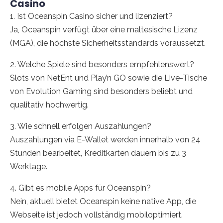
Casino
1. Ist Oceanspin Casino sicher und lizenziert?
Ja, Oceanspin verfügt über eine maltesische Lizenz
(MGA), die höchste Sicherheitsstandards voraussetzt.
2. Welche Spiele sind besonders empfehlenswert?
Slots von NetEnt und Play’n GO sowie die Live-Tische
von Evolution Gaming sind besonders beliebt und
qualitativ hochwertig.
3. Wie schnell erfolgen Auszahlungen?
Auszahlungen via E-Wallet werden innerhalb von 24
Stunden bearbeitet, Kreditkarten dauern bis zu 3
Werktage.
4. Gibt es mobile Apps für Oceanspin?
Nein, aktuell bietet Oceanspin keine native App, die
Webseite ist jedoch vollständig mobiloptimiert.