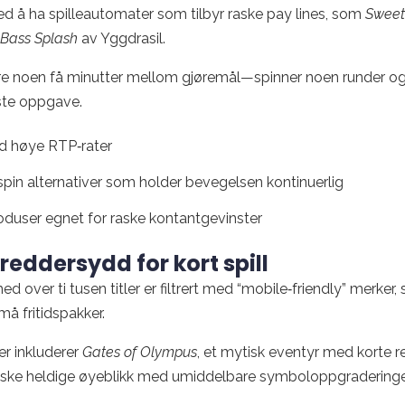
 å ha spilleautomater som tilbyr raske pay lines, som
Sweet
 Bass Splash
av Yggdrasil.
bare noen få minutter mellom gjøremål—spinner noen runder o
este oppgave.
ed høye RTP‑rater
pin alternativer som holder bevegelsen kontinuerlig
duser egnet for raske kontantgevinster
kreddersydd for kort spill
d over ti tusen titler er filtrert med “mobile‑friendly” merker, 
må fritidspakker.
er inkluderer
Gates of Olympus
, et mytisk eventyr med korte r
aske heldige øyeblikk med umiddelbare symboloppgraderinge