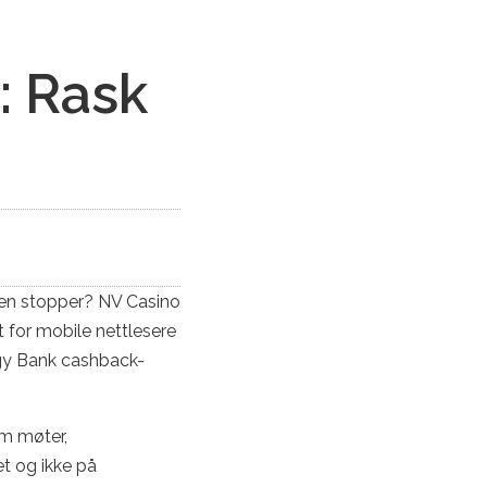
: Rask
ssen stopper? NV Casino
t for mobile nettlesere
gy Bank cashback-
om møter,
et og ikke på