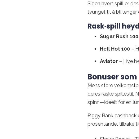
Siden hvert spill er des
tvunget til å bli lenger
Rask‑spill høy
Sugar Rush 100
Hell Hot 100
– Hø
Aviator
– Live bet
Bonuser som 
Mens store velkomstbo
deres raske spillestil.
spinn—ideelt for en lu
Piggy Bank cashback er
prosentandel tilbake ti