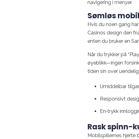
navigering i menyer.
Sømløs mobil
Hvis du noen gang har 
Casinos design den fru
enten du bruker en Sam
Når du trykker på “Play,
øyeblikk—ingen forsinke
tiden sin over uendeli
Umiddelbar tilga
Responsivt design
En‑trykk innloggi
Rask spinn-k
Mobilspillernes hjerte