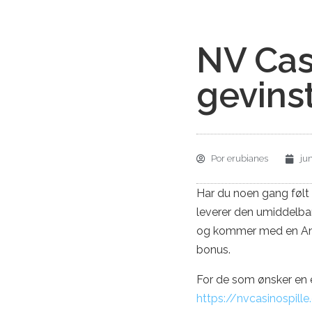
NV Cas
gevinst
Por
erubianes
ju
Har du noen gang følt 
leverer den umiddelbar
og kommer med en Andr
bonus.
For de som ønsker en e
https://nvcasinospille