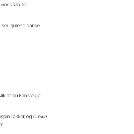
 Bonanza
fra
g ser hjulene danse—
slik at du kan velge
espin‑løkker, og
Crown
r.