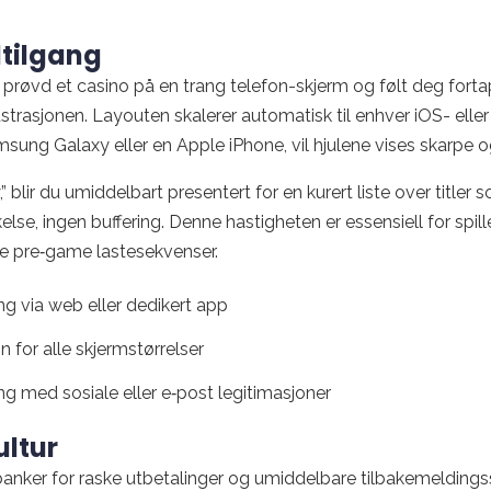
tilgang
prøvd et casino på en trang telefon-skjerm og følt deg fortap
strasjonen. Layouten skalerer automatisk til enhver iOS- elle
sung Galaxy eller en Apple iPhone, vil hjulene vises skarpe o
” blir du umiddelbart presentert for en kurert liste over titler 
lse, ingen buffering. Denne hastigheten er essensiell for spil
ge pre‑game lastesekvenser.
ng via web eller dedikert app
 for alle skjermstørrelser
ng med sosiale eller e‑post legitimasjoner
ultur
 banker for raske utbetalinger og umiddelbare tilbakemeldings