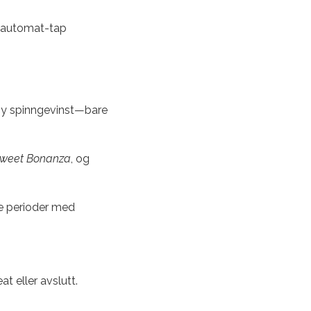
leautomat-tap
n ny spinngevinst—bare
weet Bonanza
, og
ge perioder med
 eller avslutt.