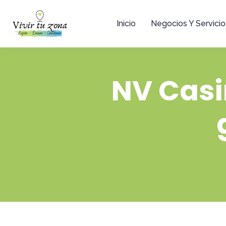
Inicio
Negocios Y Servicio
NV Casi