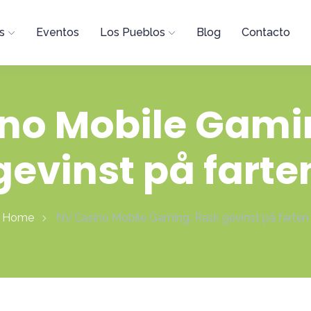
s
Eventos
Los Pueblos
Blog
Contacto
no Mobile Gami
gevinst på farte
Home
NV Casino Mobile Gaming: Rask gevinst på farten