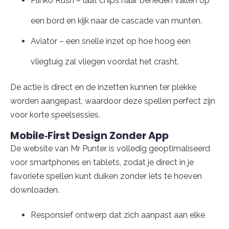
Plinko Rush – laat chips naar beneden vallen op
een bord en kijk naar de cascade van munten.
Aviator – een snelle inzet op hoe hoog een
vliegtuig zal vliegen voordat het crasht.
De actie is direct en de inzetten kunnen ter plekke
worden aangepast, waardoor deze spellen perfect zijn
voor korte speelsessies.
Mobile‑First Design Zonder App
De website van Mr Punter is volledig geoptimaliseerd
voor smartphones en tablets, zodat je direct in je
favoriete spellen kunt duiken zonder iets te hoeven
downloaden.
Responsief ontwerp dat zich aanpast aan elke