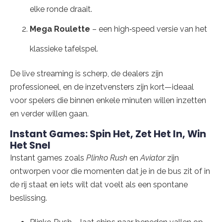
elke ronde draait.
Mega Roulette
– een high‑speed versie van het
klassieke tafelspel.
De live streaming is scherp, de dealers zijn
professioneel, en de inzetvensters zijn kort—ideaal
voor spelers die binnen enkele minuten willen inzetten
en verder willen gaan.
Instant Games: Spin Het, Zet Het In, Win
Het Snel
Instant games zoals
Plinko Rush
en
Aviator
zijn
ontworpen voor die momenten dat je in de bus zit of in
de rij staat en iets wilt dat voelt als een spontane
beslissing.