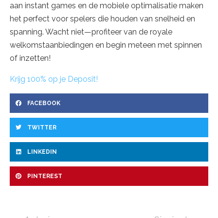
aan instant games en de mobiele optimalisatie maken
het perfect voor spelers die houden van snelheid en
spanning. Wacht niet—profiteer van de royale
welkomstaanbiedingen en begin meteen met spinnen
of inzetten!
Krijg 100% op je Deposit!
FACEBOOK
TWITTER
LINKEDIN
PINTEREST