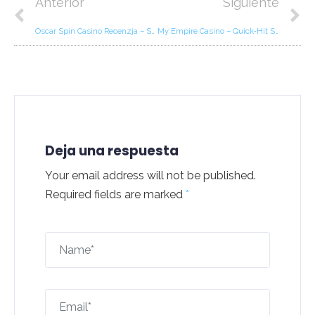
Anterior
Siguiente
Oscar Spin Casino Recenzja – Szybkie Automaty i Natychmiastowe Wygrane
My Empire Casino – Quick‑Hit Slots a Rychlá Hra pro Vyhledávače Napětí
Deja una respuesta
Your email address will not be published.
Required fields are marked
*