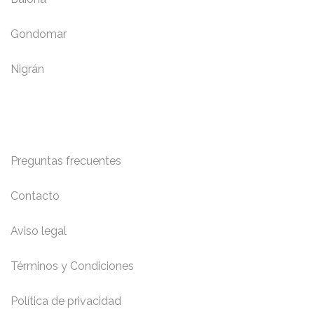
Gondomar
Nigrán
Información y Contacto
Preguntas frecuentes
Contacto
Aviso legal
Términos y Condiciones
Política de privacidad