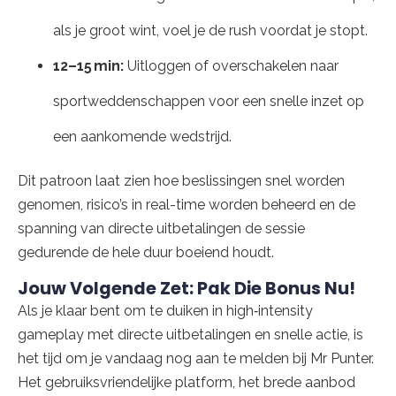
als je groot wint, voel je de rush voordat je stopt.
12–15 min:
Uitloggen of overschakelen naar
sportweddenschappen voor een snelle inzet op
een aankomende wedstrijd.
Dit patroon laat zien hoe beslissingen snel worden
genomen, risico’s in real-time worden beheerd en de
spanning van directe uitbetalingen de sessie
gedurende de hele duur boeiend houdt.
Jouw Volgende Zet: Pak Die Bonus Nu!
Als je klaar bent om te duiken in high‑intensity
gameplay met directe uitbetalingen en snelle actie, is
het tijd om je vandaag nog aan te melden bij Mr Punter.
Het gebruiksvriendelijke platform, het brede aanbod