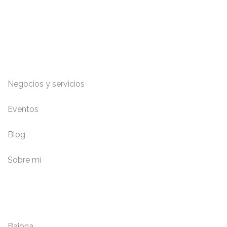
Enlaces de interés
Negocios y servicios
Eventos
Blog
Sobre mí
Localidades
Baiona