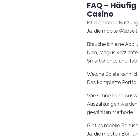
FAQ – Häufig
Casino
Ist die mobile Nutzun
Ja, die mobile Webseit
Brauche ich eine App,
Nein, Magius verzichte
Smartphones und Tabl
Welche Spiele kann ic
Das komplette Portfolio
Wie schnell sind Aus
Auszahlungen werden i
gewählten Methode.
Gibt es mobile Bonus
Ja, die meisten Boni u