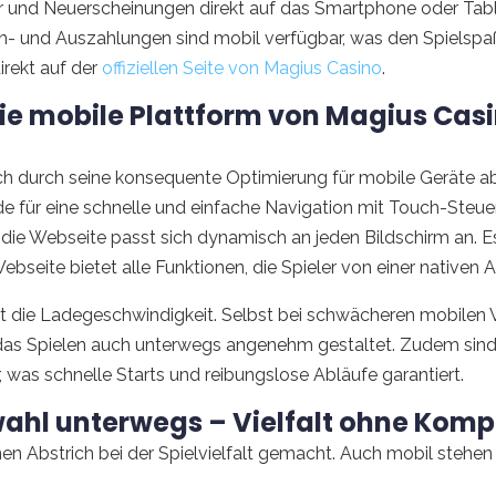
er und Neuerscheinungen direkt auf das Smartphone oder Table
in- und Auszahlungen sind mobil verfügbar, was den Spielspaß 
irekt auf der
offiziellen Seite von Magius Casino
.
e mobile Plattform von Magius Cas
ch durch seine konsequente Optimierung für mobile Geräte a
e für eine schnelle und einfache Navigation mit Touch-Steuer
die Webseite passt sich dynamisch an jeden Bildschirm an. Es
ebseite bietet alle Funktionen, die Spieler von einer nativen 
ist die Ladegeschwindigkeit. Selbst bei schwächeren mobilen
das Spielen auch unterwegs angenehm gestaltet. Zudem sind 
 was schnelle Starts und reibungslose Abläufe garantiert.
wahl unterwegs – Vielfalt ohne Kom
en Abstrich bei der Spielvielfalt gemacht. Auch mobil stehen