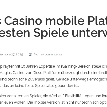
 Casino mobile Pla
besten Spiele unte
ciembre 27, 2025
No hay comentarios
irayter mit 10 Jahren Expertise im iGaming-Bereich stelle ich
agius Casino vor. Diese Plattform überzeugt durch eine brei
t und technische Zuverlässigkeit. Gerade unterwegs ermöglich
, das an keine feste Spielstätte gebunden ist.
ich vor allem an Spieler, die Wert auf Flexibilität legen und ih
enießen wollen. Die mobile Version ist nicht nur technisch opt