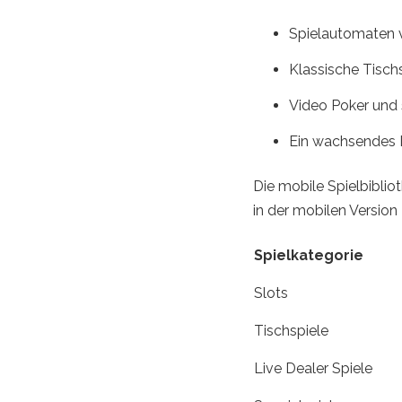
Spielautomaten 
Klassische Tisch
Video Poker und
Ein wachsendes L
Die mobile Spielbiblio
in der mobilen Version 
Spielkategorie
Slots
Tischspiele
Live Dealer Spiele