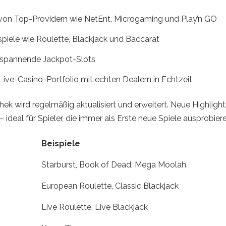
von Top-Providern wie NetEnt, Microgaming und Play’n GO
spiele wie Roulette, Blackjack und Baccarat
 spannende Jackpot-Slots
ive-Casino-Portfolio mit echten Dealern in Echtzeit
thek wird regelmäßig aktualisiert und erweitert. Neue Highlight
– ideal für Spieler, die immer als Erste neue Spiele ausprobier
Beispiele
Starburst, Book of Dead, Mega Moolah
European Roulette, Classic Blackjack
Live Roulette, Live Blackjack