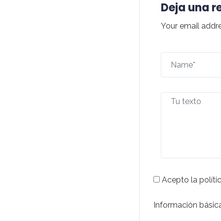
Deja una r
Your email addre
Acepto la polític
Información básic