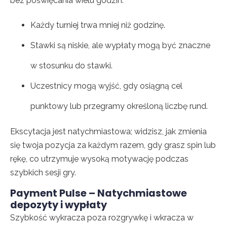
bez poświęcania wielu godzin.
Każdy turniej trwa mniej niż godzinę.
Stawki są niskie, ale wypłaty mogą być znaczne
w stosunku do stawki.
Uczestnicy mogą wyjść, gdy osiągną cel
punktowy lub przegramy określoną liczbę rund.
Ekscytacja jest natychmiastowa; widzisz, jak zmienia
się twoja pozycja za każdym razem, gdy grasz spin lub
rękę, co utrzymuje wysoką motywację podczas
szybkich sesji gry.
Payment Pulse – Natychmiastowe
depozyty i wypłaty
Szybkość wykracza poza rozgrywkę i wkracza w