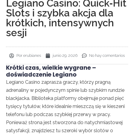
Legiano Casino: Quick‑Hit
Slots i szybka akcja dla
krótkich, intensywnych
sesji
Por
erubianes
junio 29, 2026
No hay comentarios
Krótki czas, wielkie wygrane –
doświadczenie Legiano
Legiano Casino zaprasza graczy, którzy pragną
adrenaliny w pojedynczym spinie lub szybkim rundzie
blackjacka. Biblioteka platformy obejmuje ponad pięć
tysięcy tytułów, które idealnie mieszczą się w kieszeni
telefonu lub podczas szybkiej przerwy w pracy.
Ponieważ strona jest stworzona do natychmiastowej
satysfakcji, znajdziesz tu szeroki wybór slotów o