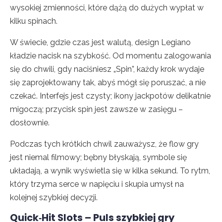
wysokiej zmienności, które dążą do dużych wypłat w
kilku spinach.
W świecie, gdzie czas jest walutą, design Legiano
kładzie nacisk na szybkość. Od momentu zalogowania
się do chwili, gdy naciśniesz „Spin”, każdy krok wydaje
się zaprojektowany tak, abyś mógł się poruszać, a nie
czekać. Interfejs jest czysty; ikony jackpotów delikatnie
migoczą; przycisk spin jest zawsze w zasięgu –
dosłownie.
Podczas tych krótkich chwil zauważysz, że flow gry
jest niemal filmowy; bębny błyskają, symbole się
układają, a wynik wyświetla się w kilka sekund. To rytm,
który trzyma serce w napięciu i skupia umysł na
kolejnej szybkiej decyzji.
Quick‑Hit Slots – Puls szybkiej gry