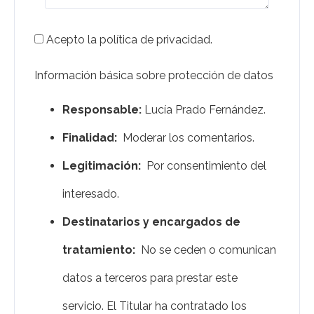
Acepto la política de privacidad.
Información básica sobre protección de datos
Responsable:
Lucía Prado Fernández.
Finalidad:
Moderar los comentarios.
Legitimación:
Por consentimiento del
interesado.
Destinatarios y encargados de
tratamiento:
No se ceden o comunican
datos a terceros para prestar este
servicio. El Titular ha contratado los