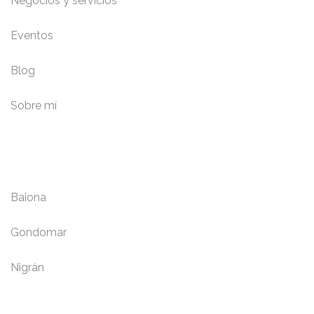
Negocios y servicios
Eventos
Blog
Sobre mí
Localidades
Baiona
Gondomar
Nigrán