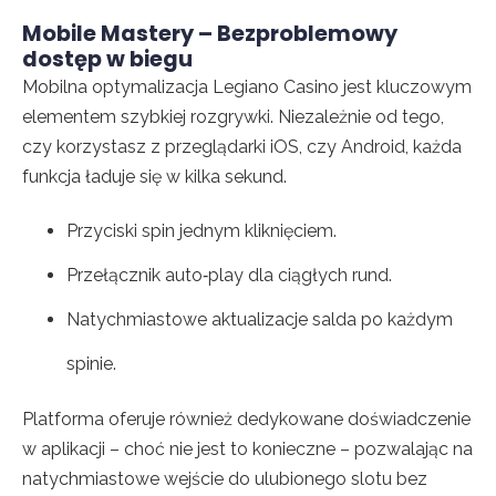
Mobile Mastery – Bezproblemowy
dostęp w biegu
Mobilna optymalizacja Legiano Casino jest kluczowym
elementem szybkiej rozgrywki. Niezależnie od tego,
czy korzystasz z przeglądarki iOS, czy Android, każda
funkcja ładuje się w kilka sekund.
Przyciski spin jednym kliknięciem.
Przełącznik auto‑play dla ciągłych rund.
Natychmiastowe aktualizacje salda po każdym
spinie.
Platforma oferuje również dedykowane doświadczenie
w aplikacji – choć nie jest to konieczne – pozwalając na
natychmiastowe wejście do ulubionego slotu bez