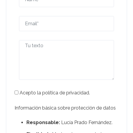
Acepto la política de privacidad.
Información básica sobre protección de datos
Responsable:
Lucía Prado Fernández.