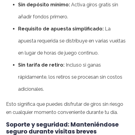
Sin depósito mínimo:
Activa giros gratis sin
añadir fondos primero.
Requisito de apuesta simplificado:
La
apuesta requerida se distribuye en varias vueltas
en lugar de horas de juego continuo.
Sin tarifa de retiro:
Incluso si ganas
rápidamente, los retiros se procesan sin costos
adicionales.
Esto significa que puedes disfrutar de giros sin riesgo
en cualquier momento conveniente durante tu día.
Soporte y seguridad: Manteniéndose
seguro durante visitas breves