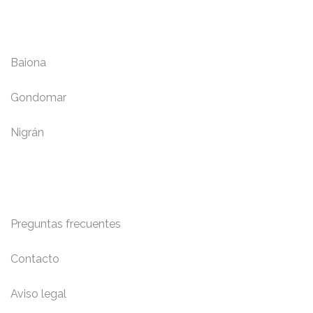
Localidades
Baiona
Gondomar
Nigrán
Información y Contacto
Preguntas frecuentes
Contacto
Aviso legal