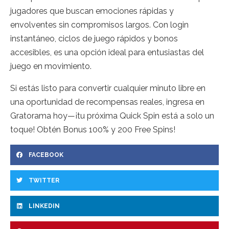
jugadores que buscan emociones rápidas y
envolventes sin compromisos largos. Con login
instantáneo, ciclos de juego rápidos y bonos
accesibles, es una opción ideal para entusiastas del
juego en movimiento.
Si estás listo para convertir cualquier minuto libre en
una oportunidad de recompensas reales, ingresa en
Gratorama hoy—¡tu próxima Quick Spin está a solo un
toque! Obtén Bonus 100% y 200 Free Spins!
FACEBOOK
TWITTER
LINKEDIN