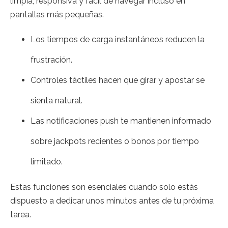
limpia, responsiva y fácil de navegar incluso en
pantallas más pequeñas.
Los tiempos de carga instantáneos reducen la
frustración.
Controles táctiles hacen que girar y apostar se
sienta natural.
Las notificaciones push te mantienen informado
sobre jackpots recientes o bonos por tiempo
limitado.
Estas funciones son esenciales cuando solo estás
dispuesto a dedicar unos minutos antes de tu próxima
tarea.