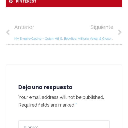
PINTEREST
Anterior
Siguiente
My Empire Casino – Quick‑Hit Slots a Rychlá Hra pro Vyhledávače Napětí
BetAlice: Vittorie Veloci & Gioco ad Alta Intensità per Appassionati di Gaming
Deja una respuesta
Your email address will not be published.
Required fields are marked
*