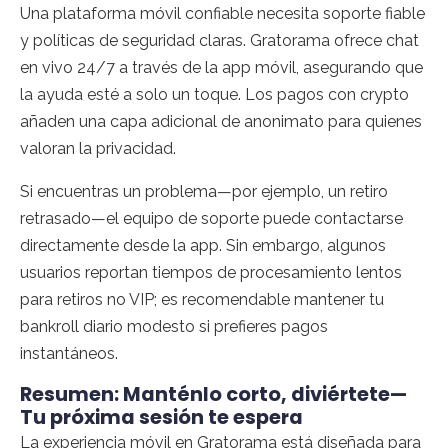
Una plataforma móvil confiable necesita soporte fiable
y políticas de seguridad claras. Gratorama ofrece chat
en vivo 24/7 a través de la app móvil, asegurando que
la ayuda esté a solo un toque. Los pagos con crypto
añaden una capa adicional de anonimato para quienes
valoran la privacidad.
Si encuentras un problema—por ejemplo, un retiro
retrasado—el equipo de soporte puede contactarse
directamente desde la app. Sin embargo, algunos
usuarios reportan tiempos de procesamiento lentos
para retiros no VIP; es recomendable mantener tu
bankroll diario modesto si prefieres pagos
instantáneos.
Resumen: Manténlo corto, diviértete—
Tu próxima sesión te espera
La experiencia móvil en Gratorama está diseñada para