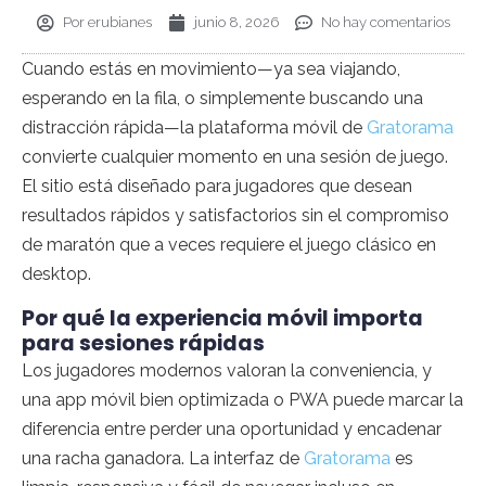
Por
erubianes
junio 8, 2026
No hay comentarios
Cuando estás en movimiento—ya sea viajando,
esperando en la fila, o simplemente buscando una
distracción rápida—la plataforma móvil de
Gratorama
convierte cualquier momento en una sesión de juego.
El sitio está diseñado para jugadores que desean
resultados rápidos y satisfactorios sin el compromiso
de maratón que a veces requiere el juego clásico en
desktop.
Por qué la experiencia móvil importa
para sesiones rápidas
Los jugadores modernos valoran la conveniencia, y
una app móvil bien optimizada o PWA puede marcar la
diferencia entre perder una oportunidad y encadenar
una racha ganadora. La interfaz de
Gratorama
es