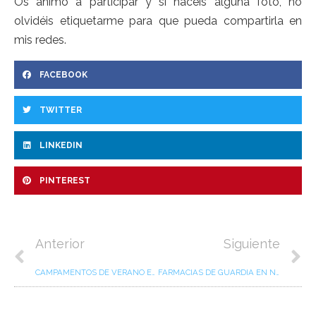
Os animo a participar y si hacéis alguna foto, no
olvidéis etiquetarme para que pueda compartirla en
mis redes.
FACEBOOK
TWITTER
LINKEDIN
PINTEREST
Anterior
Siguiente
CAMPAMENTOS DE VERANO EN BAIONA, NIGRÁN Y GONDOMAR
FARMACIAS DE GUARDIA EN NIGRÁN, BAIONA Y GONDOMAR. JUNIO 2022