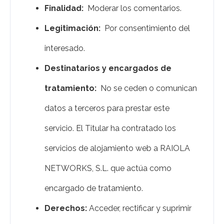
Finalidad:
Moderar los comentarios.
Legitimación:
Por consentimiento del
interesado.
Destinatarios y encargados de
tratamiento:
No se ceden o comunican
datos a terceros para prestar este
servicio. El Titular ha contratado los
servicios de alojamiento web a RAIOLA
NETWORKS, S.L. que actúa como
encargado de tratamiento.
Derechos:
Acceder, rectificar y suprimir