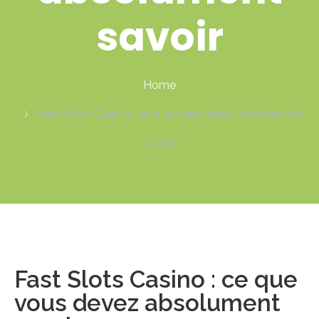
savoir
Home
Fast Slots Casino : ce que vous devez absolument
savoir
Fast Slots Casino : ce que
vous devez absolument