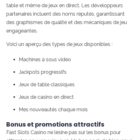
table et même de jeux en direct. Les développeurs
partenaires incluent des noms réputés, garantissant
des graphismes de qualité et des mécaniques de jeu
engageantes.
Voici un aperçu des types de jeux disponibles :
Machines à sous vidéo
Jackpots progressifs
Jeux de table classiques
Jeux de casino en direct
Mes nouveautés chaque mois
Bonus et promotions attractifs
Fast Slots Casino ne lésine pas sur les bonus pour