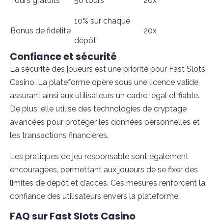
Tours gratuits
50 tours
20x
10% sur chaque
Bonus de fidélité
20x
dépôt
Confiance et sécurité
La sécurité des joueurs est une priorité pour Fast Slots
Casino. La plateforme opère sous une licence valide,
assurant ainsi aux utilisateurs un cadre légal et fiable.
De plus, elle utilise des technologies de cryptage
avancées pour protéger les données personnelles et
les transactions financières.
Les pratiques de jeu responsable sont également
encouragées, permettant aux joueurs de se fixer des
limites de dépôt et d’accès. Ces mesures renforcent la
confiance des utilisateurs envers la plateforme.
FAQ sur Fast Slots Casino