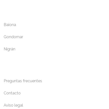
Localidades
Baiona
Gondomar
Nigrán
Información y Contacto
Preguntas frecuentes
Contacto
Aviso legal