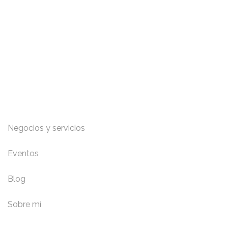
Toda la información para Vivir y Disfrutar Nigrán, Baiona
y Gondomar: Eventos, playas, restaurantes,
alojamientos, servicios y mucho más.
Enlaces de interés
Negocios y servicios
Eventos
Blog
Sobre mí