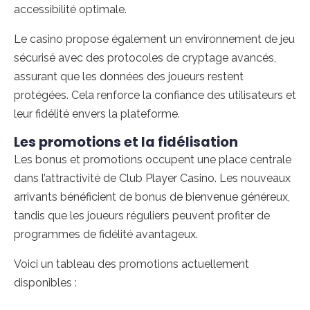
accessibilité optimale.
Le casino propose également un environnement de jeu
sécurisé avec des protocoles de cryptage avancés,
assurant que les données des joueurs restent
protégées. Cela renforce la confiance des utilisateurs et
leur fidélité envers la plateforme.
Les promotions et la fidélisation
Les bonus et promotions occupent une place centrale
dans l’attractivité de Club Player Casino. Les nouveaux
arrivants bénéficient de bonus de bienvenue généreux,
tandis que les joueurs réguliers peuvent profiter de
programmes de fidélité avantageux.
Voici un tableau des promotions actuellement
disponibles :