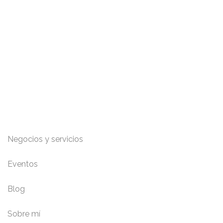
Toda la información para Vivir y Disfrutar Nigrán, Baiona
y Gondomar: Eventos, playas, restaurantes,
alojamientos, servicios y mucho más.
Enlaces de interés
Negocios y servicios
Eventos
Blog
Sobre mí