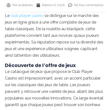
Por
erubianes
febrero 6, 2026
No hay comentarios
Le
club player casino
se distingue sur le marché des
jeux en ligne grâce à une offre complète de jeux de
table classiques. De la roulette au blackjack, cette
plateforme convient tant aux novices qu’aux joueurs
expérimentés. Sa réputation repose sur la diversité des
jeux et une expérience utilisateur soignée, captivant
ainsi l’attention des utilisateurs.
Découverte de l’offre de jeux
Le catalogue de jeux que propose le Club Player
Casino est impressionnant, avec un accent particulier
sur les classiques des jeux de table. Les joueurs
peuvent y retrouver une variété de jeux, allant des plus
populaires aux nouvelles innovations. Ce large éventail
garantit que chaque joueur peut trouver son bonheur.