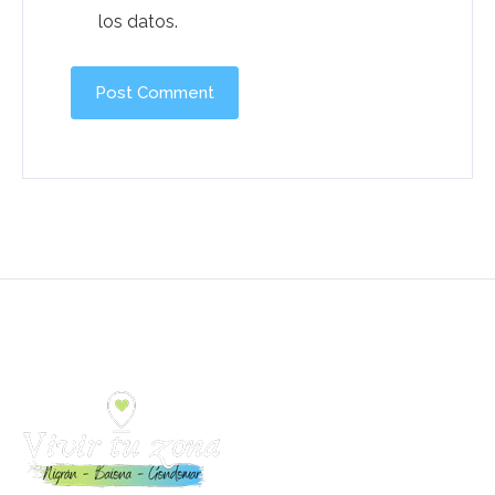
los datos.