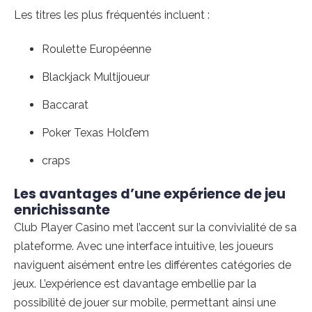
Les titres les plus fréquentés incluent :
Roulette Européenne
Blackjack Multijoueur
Baccarat
Poker Texas Hold’em
craps
Les avantages d’une expérience de jeu
enrichissante
Club Player Casino met l’accent sur la convivialité de sa
plateforme. Avec une interface intuitive, les joueurs
naviguent aisément entre les différentes catégories de
jeux. L’expérience est davantage embellie par la
possibilité de jouer sur mobile, permettant ainsi une