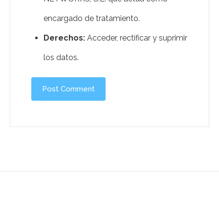
encargado de tratamiento.
Derechos:
Acceder, rectificar y suprimir
los datos.