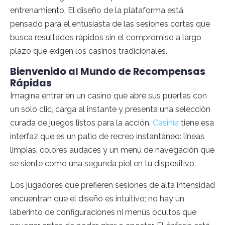
entrenamiento. El diseño de la plataforma está
pensado para el entusiasta de las sesiones cortas que
busca resultados rápidos sin el compromiso a largo
plazo que exigen los casinos tradicionales.
Bienvenido al Mundo de Recompensas
Rápidas
Imagina entrar en un casino que abre sus puertas con
un solo clic, carga al instante y presenta una selección
curada de juegos listos para la acción.
Casinia
tiene esa
interfaz que es un patio de recreo instantáneo: líneas
limpias, colores audaces y un menú de navegación que
se siente como una segunda piel en tu dispositivo.
Los jugadores que prefieren sesiones de alta intensidad
encuentran que el diseño es intuitivo; no hay un
laberinto de configuraciones ni menús ocultos que