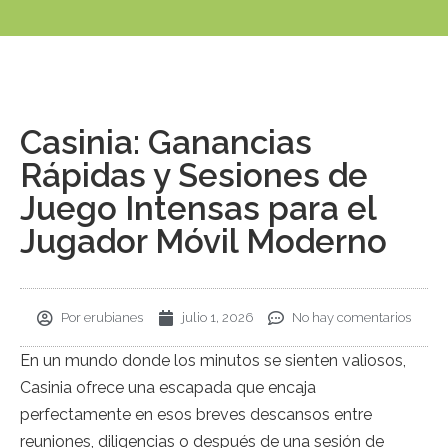
Casinia: Ganancias
Rápidas y Sesiones de
Juego Intensas para el
Jugador Móvil Moderno
Por
erubianes
julio 1, 2026
No hay comentarios
En un mundo donde los minutos se sienten valiosos,
Casinia ofrece una escapada que encaja
perfectamente en esos breves descansos entre
reuniones, diligencias o después de una sesión de