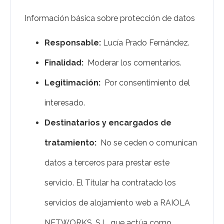
Información básica sobre protección de datos
Responsable:
Lucía Prado Fernández.
Finalidad:
Moderar los comentarios.
Legitimación:
Por consentimiento del
interesado.
Destinatarios y encargados de
tratamiento:
No se ceden o comunican
datos a terceros para prestar este
servicio. El Titular ha contratado los
servicios de alojamiento web a RAIOLA
NETWORKS, S.L. que actúa como