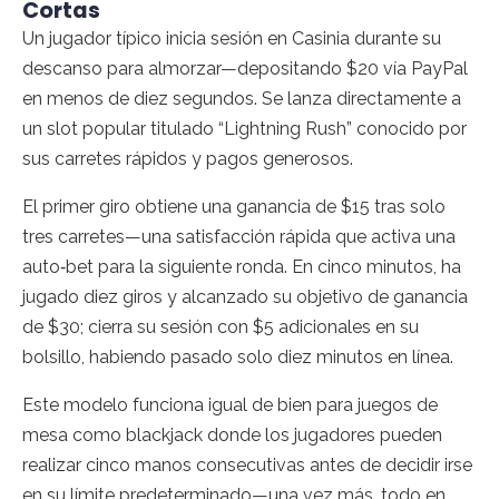
Cortas
Un jugador típico inicia sesión en Casinia durante su
descanso para almorzar—depositando $20 vía PayPal
en menos de diez segundos. Se lanza directamente a
un slot popular titulado “Lightning Rush” conocido por
sus carretes rápidos y pagos generosos.
El primer giro obtiene una ganancia de $15 tras solo
tres carretes—una satisfacción rápida que activa una
auto‑bet para la siguiente ronda. En cinco minutos, ha
jugado diez giros y alcanzado su objetivo de ganancia
de $30; cierra su sesión con $5 adicionales en su
bolsillo, habiendo pasado solo diez minutos en línea.
Este modelo funciona igual de bien para juegos de
mesa como blackjack donde los jugadores pueden
realizar cinco manos consecutivas antes de decidir irse
en su límite predeterminado—una vez más, todo en