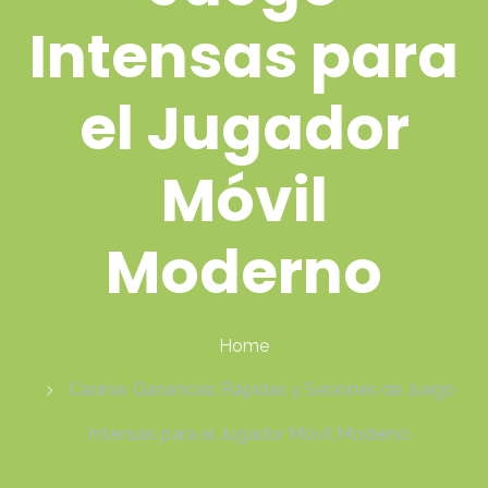
Intensas para
el Jugador
Móvil
Moderno
Home
Casinia: Ganancias Rápidas y Sesiones de Juego
Intensas para el Jugador Móvil Moderno