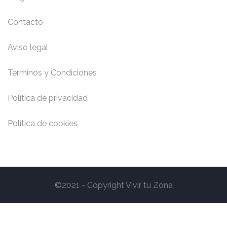
Contacto
Aviso legal
Términos y Condiciones
Política de privacidad
Política de cookies
©2021 - Copyright Vivir tu Zona