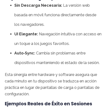
Sin Descarga Necesaria:
La versión web
basada en móvil funciona directamente desde
los navegadores.
UI Elegante:
Navegación intuitiva con acceso en
un toque a los juegos favoritos.
Auto‑Sync:
Cambia sin problemas entre
dispositivos manteniendo el estado de la sesión.
Esta sinergia entre hardware y software asegura que
cada minuto en tu dispositivo se traduzca en acción
práctica en lugar de pantallas de carga o pantallas de
configuración.
Ejemplos Reales de Éxito en Sesiones