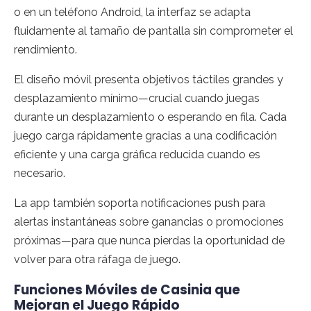
o en un teléfono Android, la interfaz se adapta
fluidamente al tamaño de pantalla sin comprometer el
rendimiento.
El diseño móvil presenta objetivos táctiles grandes y
desplazamiento mínimo—crucial cuando juegas
durante un desplazamiento o esperando en fila. Cada
juego carga rápidamente gracias a una codificación
eficiente y una carga gráfica reducida cuando es
necesario.
La app también soporta notificaciones push para
alertas instantáneas sobre ganancias o promociones
próximas—para que nunca pierdas la oportunidad de
volver para otra ráfaga de juego.
Funciones Móviles de Casinia que
Mejoran el Juego Rápido