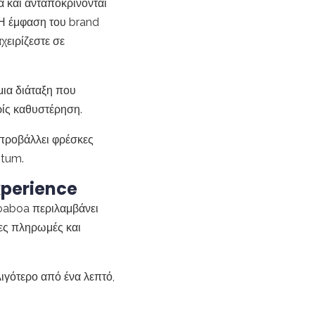
α και ανταποκρίνονται
. Η έμφαση του brand
χειρίζεστε σε
μια διάταξη που
ρίς καθυστέρηση.
 προβάλλει φρέσκες
ntum.
xperience
 Boaboa περιλαμβάνει
ες πληρωμές και
ιγότερο από ένα λεπτό,