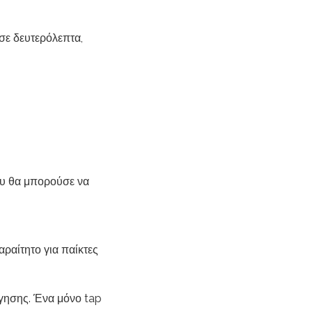
σε δευτερόλεπτα,
ου θα μπορούσε να
αίτητο για παίκτες
ήγησης. Ένα μόνο tap