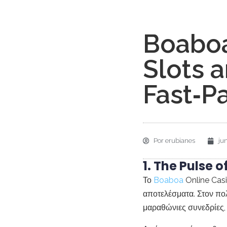
Boaboa
Slots 
Fast‑P
Por
erubianes
ju
1. The Pulse 
Το
Boaboa
Online Casi
αποτελέσματα. Στον π
μαραθώνιες συνεδρίες, 