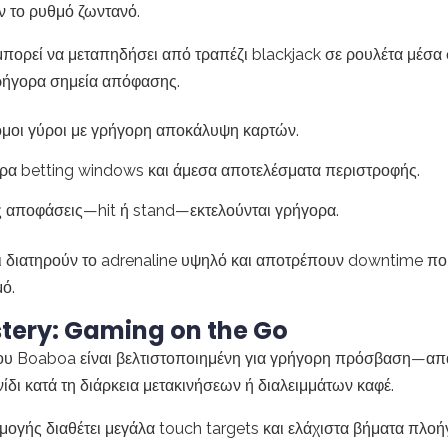
ύν το ρυθμό ζωντανό.
μπορεί να μεταπηδήσει από τραπέζι blackjack σε ρουλέτα μέσα 
ρήγορα σημεία απόφασης.
μοι γύροι με γρήγορη αποκάλυψη καρτών.
α betting windows και άμεσα αποτελέσματα περιστροφής.
 αποφάσεις—hit ή stand—εκτελούνται γρήγορα.
οι διατηρούν το adrenaline υψηλό και αποτρέπουν downtime π
ό.
stery: Gaming on the Go
υ Boaboa είναι βελτιστοποιημένη για γρήγορη πρόσβαση—απαρ
ίδι κατά τη διάρκεια μετακινήσεων ή διαλειμμάτων καφέ.
μογής διαθέτει μεγάλα touch targets και ελάχιστα βήματα πλο