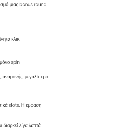
ασμό μιας bonus round,
νητα κλικ.
μόνο spin.
ς αναμονής, μεγαλύτερο
ικά slots. Η έμφαση
 διαρκεί λίγα λεπτά,