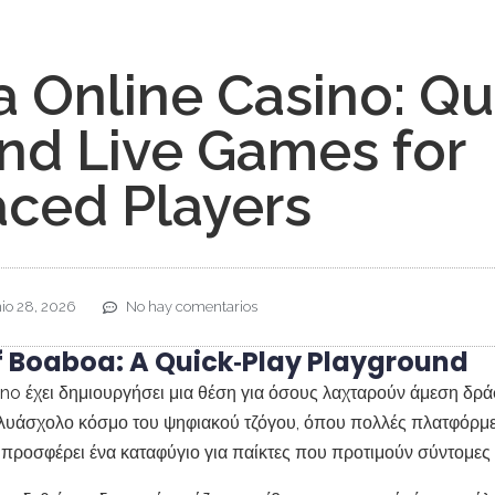
 Online Casino: Qu
and Live Games for
aced Players
nio 28, 2026
No hay comentarios
of Boaboa: A Quick‑Play Playground
no έχει δημιουργήσει μια θέση για όσους λαχταρούν άμεση δρ
ολυάσχολο κόσμο του ψηφιακού τζόγου, όπου πολλές πλατφόρμ
προσφέρει ένα καταφύγιο για παίκτες που προτιμούν σύντομες 