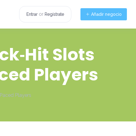
or
Entrar
Regístrate
Añadir negocio
k‑Hit Slots
ced Players
‑Paced Players