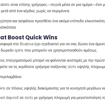
allets είναι επίσης γρήγορες—συχνά μέσα σε μια ημέρα—έτσι μ
μετά από ένα κέρδος χωρίς να περιμένετε.
χύτητα και ασφάλεια προσθέτει ένα ακόμα επίπεδο ελκυστικότητ
ατικότητα.
hat Boost Quick Wins
φορά στο Boaboa έχει σχεδιαστεί για να σας δώσει ένα άμεσο
 δωρεάν spins που μπορούν να χρησιμοποιηθούν αμέσως.
εις στοιχηματισμού μπορεί να φαίνονται αυστηρές με την πρώτ
ρείτε να τις κερδίσετε γρήγορα παίζοντας slots υψηλής πληρωμής
περιλαμβάνει:
ns σε τίτλους υψηλής διακύμανσης για το κυνηγητό μεγάλων κ
d deposit σε slots με γρήγορη πληρωμή για μεγιστοποίηση τ