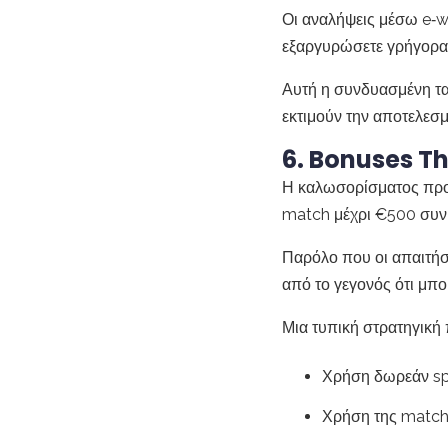
Οι αναλήψεις μέσω e‑w
εξαργυρώσετε γρήγορα 
Αυτή η συνδυασμένη τα
εκτιμούν την αποτελεσμ
6. Bonuses T
Η καλωσορίσματος προσ
match μέχρι €500 συν
Παρόλο που οι απαιτήσ
από το γεγονός ότι μπο
Μια τυπική στρατηγική 
Χρήση δωρεάν spi
Χρήση της matche