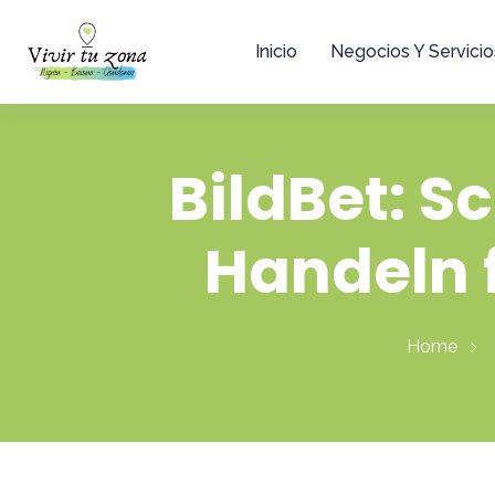
Inicio
Negocios Y Servicio
BildBet: S
Handeln f
Home