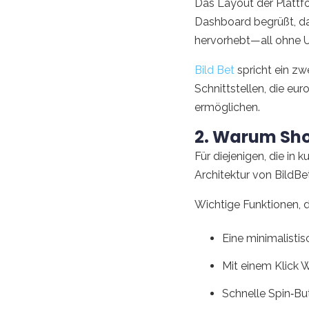
Das Layout der Plattf
Dashboard begrüßt, da
hervorhebt—all ohne 
Bild Bet
spricht ein zw
Schnittstellen, die eu
ermöglichen.
2. Warum Sho
Für diejenigen, die in
Architektur von BildBet
Wichtige Funktionen, d
Eine minimalistisc
Mit einem Klick 
Schnelle Spin‑Bu