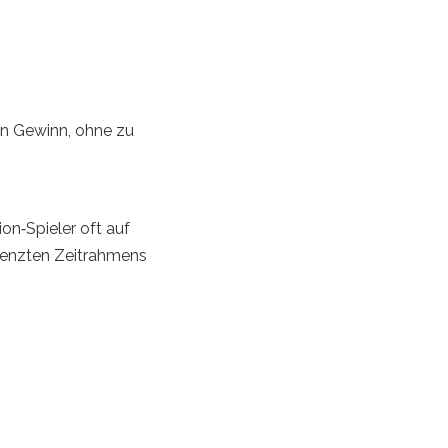
en Gewinn, ohne zu
on‑Spieler oft auf
grenzten Zeitrahmens