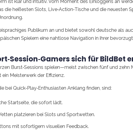
orm ist klar und intuitiv. Vom Moment des Einloggens an werd
s die heißesten Slots, Live‑Action‑Tische und die neuesten
Unordnung.
eisprachiges Publikum an und bietet sowohl deutsche als au
ropäischen Spielern eine nahtlose Navigation in ihrer bevorzu
rt‑Session‑Gamers sich für BildBet 
 kurzen Burst‑Sessions spielen—meist zwischen fünf und zehn 
 ein Meisterwerk der Effizienz.
ie bei Quick‑Play‑Enthusiasten Anklang finden, sind:
he Startseite, die sofort lädt.
Wetten platzieren bei Slots und Sportwetten.
ttons mit sofortigem visuellen Feedback.