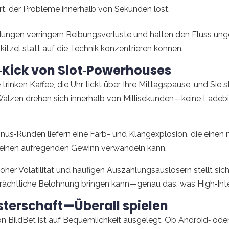
t, der Probleme innerhalb von Sekunden löst.
ungen verringern Reibungsverluste und halten den Fluss unge
kitzel statt auf die Technik konzentrieren können.
t‑Kick von Slot‑Powerhouses
ie trinken Kaffee, die Uhr tickt über Ihre Mittagspause, und Sie
Walzen drehen sich innerhalb von Millisekunden—keine Ladebil
onus‑Runden liefern eine Farb- und Klangexplosion, die einen 
 einen aufregenden Gewinn verwandeln kann.
her Volatilität und häufigen Auszahlungsauslösern stellt siche
eträchtliche Belohnung bringen kann—genau das, was High‑Inte
sterschaft—Überall spielen
on BildBet ist auf Bequemlichkeit ausgelegt. Ob Android‑ od