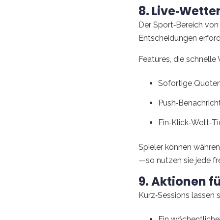
8. Live‑Wette
Der Sport‑Bereich von 
Entscheidungen erford
Features, die schnell
Sofortige Quoten
Push‑Benachricht
Ein‑Klick‑Wett‑Ti
Spieler können währen
—so nutzen sie jede fr
9. Aktionen 
Kurz‑Sessions lassen s
Ein wöchentliche