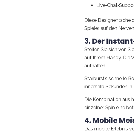
Live‑Chat‑Suppor
Diese Designentscheid
Spieler auf den Nerven
3. Der Instan
Stellen Sie sich vor: S
auf Ihrem Handy. Die 
aufhalten.
Starburst’s schnelle B
innerhalb Sekunden in
Die Kombination aus ho
einzelner Spin eine b
4. Mobile Mei
Das mobile Erlebnis v