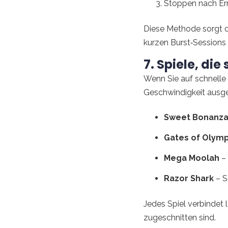
Stoppen nach Err
Diese Methode sorgt da
kurzen Burst‑Sessions
7. Spiele, di
Wenn Sie auf schnelle E
Geschwindigkeit ausge
Sweet Bonanz
Gates of Olym
Mega Moolah
– 
Razor Shark
– S
Jedes Spiel verbindet
zugeschnitten sind.