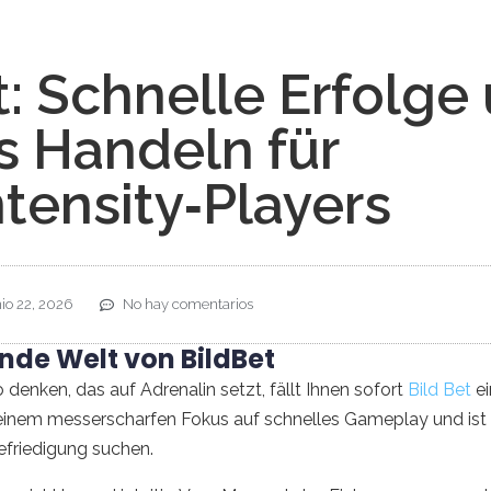
t: Schnelle Erfolge
s Handeln für
ntensity‑Players
nio 22, 2026
No hay comentarios
rende Welt von BildBet
 denken, das auf Adrenalin setzt, fällt Ihnen sofort
Bild Bet
ei
einem messerscharfen Fokus auf schnelles Gameplay und ist s
Befriedigung suchen.