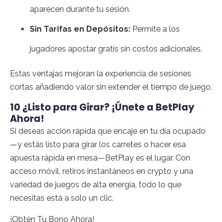
aparecen durante tu sesión.
Sin Tarifas en Depósitos:
Permite a los
jugadores apostar gratis sin costos adicionales.
Estas ventajas mejoran la experiencia de sesiones
cortas añadiendo valor sin extender el tiempo de juego.
10 ¿Listo para Girar? ¡Únete a BetPlay
Ahora!
Si deseas acción rápida que encaje en tu día ocupado
—y estás listo para girar los carretes o hacer esa
apuesta rápida en mesa—BetPlay es el lugar. Con
acceso móvil, retiros instantáneos en crypto y una
variedad de juegos de alta energía, todo lo que
necesitas está a solo un clic.
¡Obtén Tu Bono Ahora!