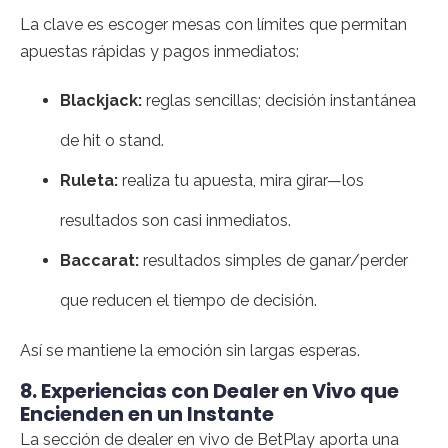
La clave es escoger mesas con límites que permitan
apuestas rápidas y pagos inmediatos:
Blackjack:
reglas sencillas; decisión instantánea
de hit o stand.
Ruleta:
realiza tu apuesta, mira girar—los
resultados son casi inmediatos.
Baccarat:
resultados simples de ganar/perder
que reducen el tiempo de decisión.
Así se mantiene la emoción sin largas esperas.
8. Experiencias con Dealer en Vivo que
Encienden en un Instante
La sección de dealer en vivo de BetPlay aporta una