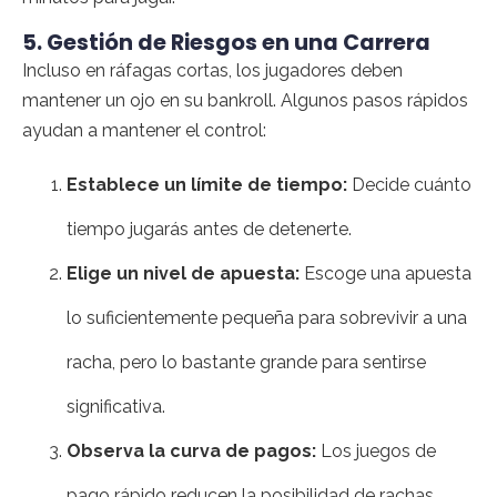
5. Gestión de Riesgos en una Carrera
Incluso en ráfagas cortas, los jugadores deben
mantener un ojo en su bankroll. Algunos pasos rápidos
ayudan a mantener el control:
Establece un límite de tiempo:
Decide cuánto
tiempo jugarás antes de detenerte.
Elige un nivel de apuesta:
Escoge una apuesta
lo suficientemente pequeña para sobrevivir a una
racha, pero lo bastante grande para sentirse
significativa.
Observa la curva de pagos:
Los juegos de
pago rápido reducen la posibilidad de rachas