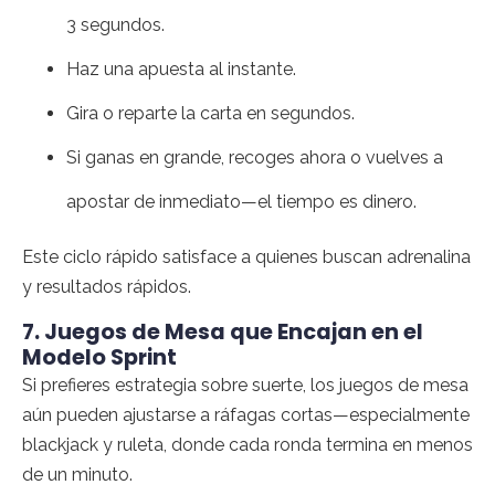
3 segundos.
Haz una apuesta al instante.
Gira o reparte la carta en segundos.
Si ganas en grande, recoges ahora o vuelves a
apostar de inmediato—el tiempo es dinero.
Este ciclo rápido satisface a quienes buscan adrenalina
y resultados rápidos.
7. Juegos de Mesa que Encajan en el
Modelo Sprint
Si prefieres estrategia sobre suerte, los juegos de mesa
aún pueden ajustarse a ráfagas cortas—especialmente
blackjack y ruleta, donde cada ronda termina en menos
de un minuto.