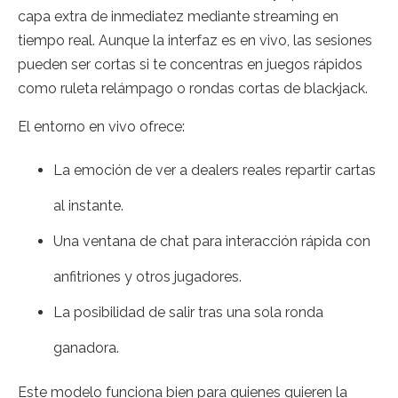
capa extra de inmediatez mediante streaming en
tiempo real. Aunque la interfaz es en vivo, las sesiones
pueden ser cortas si te concentras en juegos rápidos
como ruleta relámpago o rondas cortas de blackjack.
El entorno en vivo ofrece:
La emoción de ver a dealers reales repartir cartas
al instante.
Una ventana de chat para interacción rápida con
anfitriones y otros jugadores.
La posibilidad de salir tras una sola ronda
ganadora.
Este modelo funciona bien para quienes quieren la