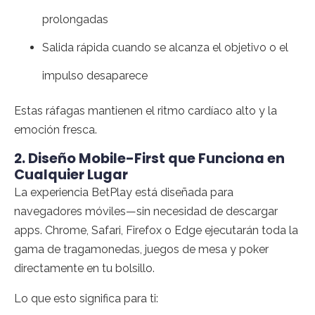
prolongadas
Salida rápida cuando se alcanza el objetivo o el
impulso desaparece
Estas ráfagas mantienen el ritmo cardíaco alto y la
emoción fresca.
2. Diseño Mobile-First que Funciona en
Cualquier Lugar
La experiencia BetPlay está diseñada para
navegadores móviles—sin necesidad de descargar
apps. Chrome, Safari, Firefox o Edge ejecutarán toda la
gama de tragamonedas, juegos de mesa y poker
directamente en tu bolsillo.
Lo que esto significa para ti: