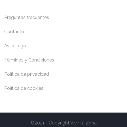
Información y Contacto
Preguntas frecuentes
Contacto
Aviso legal
Términos y Condiciones
Política de privacidad
Política de cookies
©2021 - Copyright Vivir tu Zona