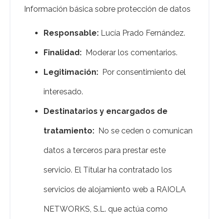
Información básica sobre protección de datos
Responsable:
Lucía Prado Fernández.
Finalidad:
Moderar los comentarios.
Legitimación:
Por consentimiento del
interesado.
Destinatarios y encargados de
tratamiento:
No se ceden o comunican
datos a terceros para prestar este
servicio. El Titular ha contratado los
servicios de alojamiento web a RAIOLA
NETWORKS, S.L. que actúa como