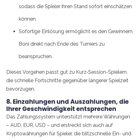
sodass die Spieler ihren Stand sofort einschätzen
können.
Sofortige Einlösung ermöglicht es den Gewinnern,
Boni direkt nach Ende des Turniers zu
beanspruchen.
Dieses Vorgehen passt gut zu Kurz‑Session-Spielern,
die schnelle Fortschritte gegenüber längerer Spielzeit
bevorzugen.
8. Einzahlungen und Auszahlungen, die
Ihrer Geschwindigkeit entsprechen
Das Zahlungssystem unterstützt mehrere Währungen
– AUD, EUR, USD – und erstreckt sich auch auf
Kryptowährungen für Spieler, die blitzschnelle Ein- und