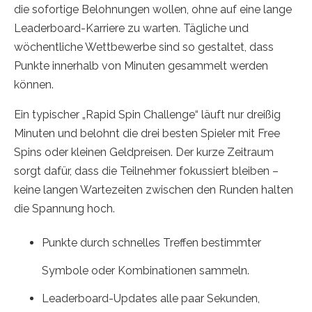
die sofortige Belohnungen wollen, ohne auf eine lange
Leaderboard-Karriere zu warten. Tägliche und
wöchentliche Wettbewerbe sind so gestaltet, dass
Punkte innerhalb von Minuten gesammelt werden
können.
Ein typischer „Rapid Spin Challenge“ läuft nur dreißig
Minuten und belohnt die drei besten Spieler mit Free
Spins oder kleinen Geldpreisen. Der kurze Zeitraum
sorgt dafür, dass die Teilnehmer fokussiert bleiben –
keine langen Wartezeiten zwischen den Runden halten
die Spannung hoch.
Punkte durch schnelles Treffen bestimmter
Symbole oder Kombinationen sammeln.
Leaderboard-Updates alle paar Sekunden,