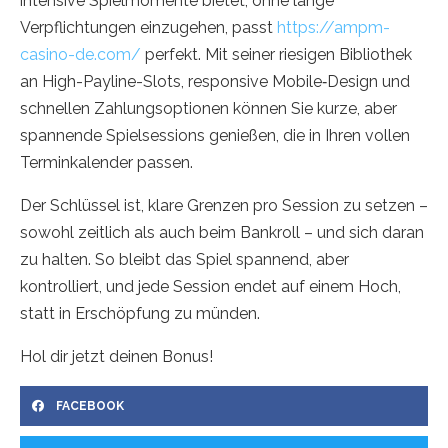
intensive Spielmomente bietet, ohne lange
Verpflichtungen einzugehen, passt
https://ampm-
casino-de.com/
perfekt. Mit seiner riesigen Bibliothek
an High-Payline-Slots, responsive Mobile‑Design und
schnellen Zahlungsoptionen können Sie kurze, aber
spannende Spielsessions genießen, die in Ihren vollen
Terminkalender passen.
Der Schlüssel ist, klare Grenzen pro Session zu setzen –
sowohl zeitlich als auch beim Bankroll – und sich daran
zu halten. So bleibt das Spiel spannend, aber
kontrolliert, und jede Session endet auf einem Hoch,
statt in Erschöpfung zu münden.
Hol dir jetzt deinen Bonus!
FACEBOOK