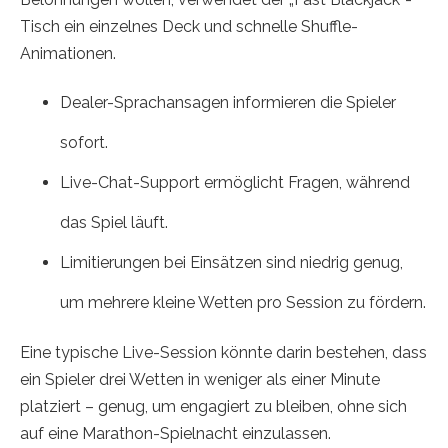
Tisch ein einzelnes Deck und schnelle Shuffle-
Animationen.
Dealer-Sprachansagen informieren die Spieler
sofort.
Live-Chat-Support ermöglicht Fragen, während
das Spiel läuft.
Limitierungen bei Einsätzen sind niedrig genug,
um mehrere kleine Wetten pro Session zu fördern.
Eine typische Live-Session könnte darin bestehen, dass
ein Spieler drei Wetten in weniger als einer Minute
platziert – genug, um engagiert zu bleiben, ohne sich
auf eine Marathon-Spielnacht einzulassen.