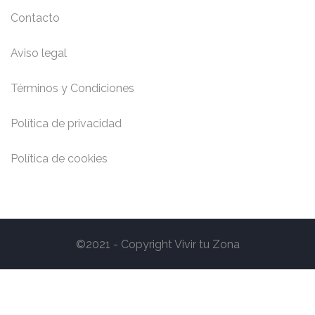
Contacto
Aviso legal
Términos y Condiciones
Política de privacidad
Política de cookies
©2021 - Copyright Vivir tu Zona