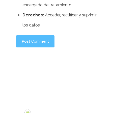
encargado de tratamiento.
Derechos:
Acceder, rectificar y suprimir
los datos.