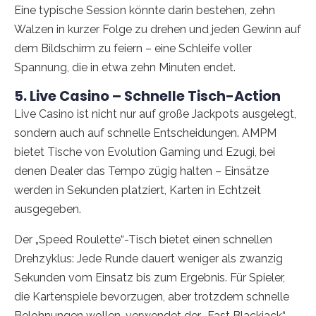
Eine typische Session könnte darin bestehen, zehn
Walzen in kurzer Folge zu drehen und jeden Gewinn auf
dem Bildschirm zu feiern – eine Schleife voller
Spannung, die in etwa zehn Minuten endet.
5. Live Casino – Schnelle Tisch-Action
Live Casino ist nicht nur auf große Jackpots ausgelegt,
sondern auch auf schnelle Entscheidungen. AMPM
bietet Tische von Evolution Gaming und Ezugi, bei
denen Dealer das Tempo zügig halten – Einsätze
werden in Sekunden platziert, Karten in Echtzeit
ausgegeben.
Der „Speed Roulette“-Tisch bietet einen schnellen
Drehzyklus: Jede Runde dauert weniger als zwanzig
Sekunden vom Einsatz bis zum Ergebnis. Für Spieler,
die Kartenspiele bevorzugen, aber trotzdem schnelle
Belohnungen wollen, verwendet der „Fast Blackjack“-