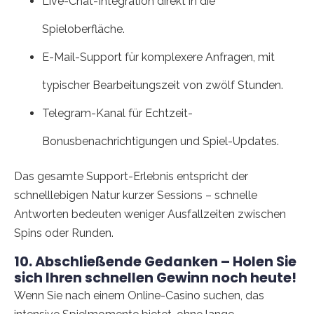
Live-Chat-Integration direkt in die
Spieloberfläche.
E-Mail-Support für komplexere Anfragen, mit
typischer Bearbeitungszeit von zwölf Stunden.
Telegram-Kanal für Echtzeit-
Bonusbenachrichtigungen und Spiel-Updates.
Das gesamte Support-Erlebnis entspricht der
schnelllebigen Natur kurzer Sessions – schnelle
Antworten bedeuten weniger Ausfallzeiten zwischen
Spins oder Runden.
10. Abschließende Gedanken – Holen Sie
sich Ihren schnellen Gewinn noch heute!
Wenn Sie nach einem Online-Casino suchen, das